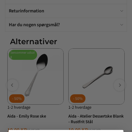
Returinformation
Har du nogen spørgsmål?
Alternativer
Sensommer udsal
g
50%
50%
1-2 hverdage
1-2 hverdage
1
Aida - Emily Rose ske
Aida - Atelier Dessertske Blank
A
- Rustfrit Stål
R
10,00 KR
10,00 KR
1
19,95 KR
19,95 KR