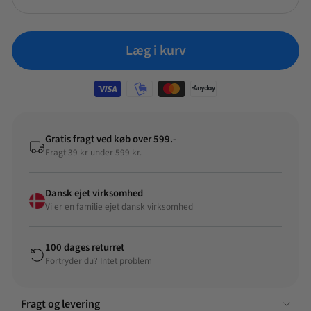
tilføje et elegant og stilfuldt element til deres dessertbord. Bestil din
Aida - Groovy dessertske i dag og oplev den enestående
funktionalitet og stilfulde design af dette fantastiske
køkkenredskab.
Læg i kurv
Gratis fragt ved køb over 599.-
Fragt 39 kr under 599 kr.
Dansk ejet virksomhed
Vi er en familie ejet dansk virksomhed
100 dages returret
Fortryder du? Intet problem
Fragt og levering