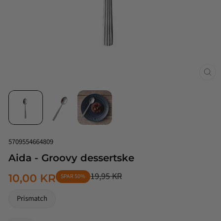
Luk
(esc
5709554664809
Aida - Groovy dessertske
19,95 KR
10,00 KR
SPAR 50%
NORMALPRIS
TILBUDSPRIS
Prismatch