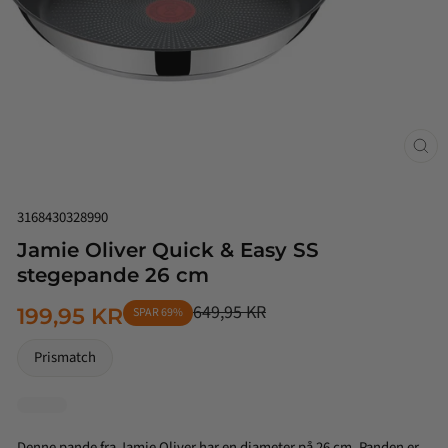
Luk
(esc
3168430328990
Jamie Oliver Quick & Easy SS
stegepande 26 cm
649,95 KR
199,95 KR
SPAR 69%
NORMALPRIS
TILBUDSPRIS
Prismatch
Denne pande fra Jamie Oliver har en diameter på 26 cm. Panden er