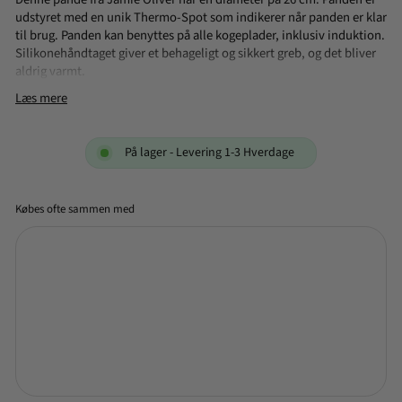
udstyret med en unik Thermo-Spot som indikerer når panden er klar
til brug. Panden kan benyttes på alle kogeplader, inklusiv induktion.
Silikonehåndtaget giver et behageligt og sikkert greb, og det bliver
aldrig varmt.
Læs mere
Mærke: Jamie Oliver
Serie: Quick & Easy SS
Yderside: Rustfrit stål
På lager - Levering 1-3 Hverdage
Inderside: Nonstick belægning
Varmekilder: Alle
Størrelse: 26 cm
Købes ofte sammen med
Jamie Oliver Quick &
Easy SS stegepande 26
cm
199,95
1-2
649,95
Spar 69%
NORMALPRIS
TILBUDSPRIS
KR
KR
hverdage
Tilføj +