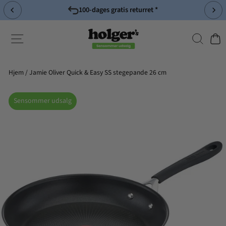
Spring
100-dages gratis returret *
til
Pause
indhold
slideshow
Søg
Side-navigation
Indk
Hjem
/
Jamie Oliver Quick & Easy SS stegepande 26 cm
Sensommer udsalg