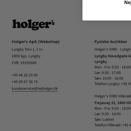
Nej
Holger's ApS (Webshop)
Fysiske butikker
Lyngby Torv 1, 1 tv.
Holger's (HW) - Lyngb
2800 kgs. Lyngby
Lyngby Hovedgade 6
Lyngby
CVR: 19195686
Man - Fre: 9:30 - 18:00
Lør: 9:30 - 17:00
+45 48 26 25 00
Søn: 10:00 - 16:00
+45 89 87 36 74
Telefon Lyngby: +45 4
kundeservice@hejholger.dk
Holger's (HW) Hillerø
Frejasvej 32, 3400 Hi
Man - Fre: 9:30 - 18:00
Lør: 9:30 - 16:00
Søn: Lukket
Telefon Hillerød: +45 