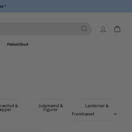
et *
Log ind
Indkøbsk
Pakketilbud
træsfod &
Julemænd &
Lanterner &
æpper
Figurer
Udendørslamper
Sorter