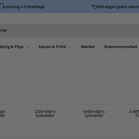
Levering 1-3 Hverdage
100-dages gratis returr
Pause
slideshow
rier
Bolig & Pleje
Sæson & Fritid
Mærker
Kræmmermarked
r
ige
Udendørs
Indendørs
Jule
æer
lyskæder
lyskæder
T