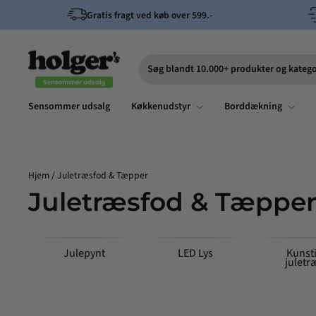
Spring
Gratis fragt ved køb over 599.-
til
indhold
Søg blandt 10.000+ produkter og katego
Søg
Sensommer udsalg
Køkkenudstyr
Borddækning
Hjem
/
Juletræsfod & Tæpper
Juletræsfod & Tæppe
Julepynt
LED Lys
Kunst
juletr