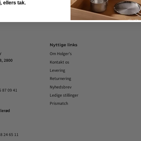
, ellers tak.
Nyttige links
y
Om Holger's
8, 2800
Kontakt os
Levering
Returnering
Nyhedsbrev
5 87 09 41
Ledige stillinger
d
Prismatch
llerød
48 24 65 11