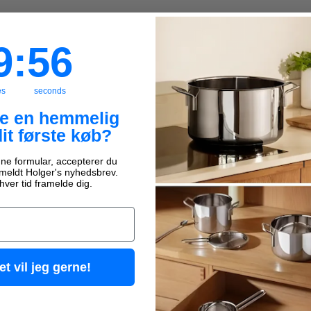
:
Countdown ends in:
56
9
:
56
es
seconds
ve en hemmelig
dit første køb?
ne formular, accepterer du
ilmeldt Holger's nyhedsbrev.
hver tid framelde dig.
et vil jeg gerne!