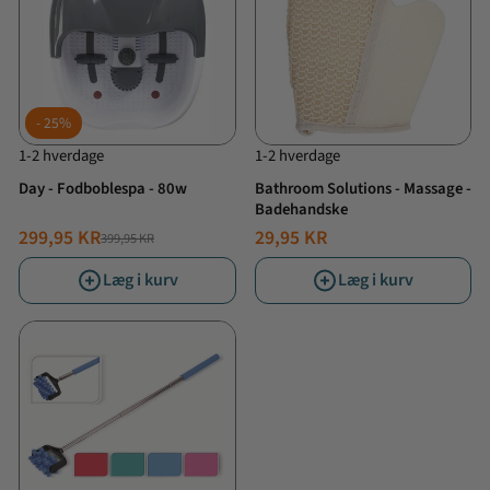
25%
1-2 hverdage
1-2 hverdage
Day - Fodboblespa - 80w
Bathroom Solutions - Massage -
Badehandske
299,95 KR
29,95 KR
399,95 KR
NORMALPRIS
TILBUDSPRIS
Læg i kurv
Læg i kurv