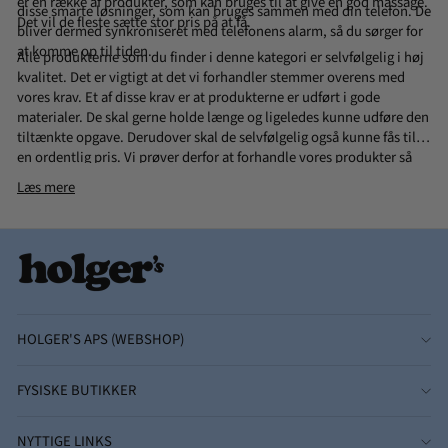
er en række af produkter, som kan bruges til at give en god massage.
disse smarte løsninger, som kan bruges sammen med din telefon. De
Det vil de fleste sætte stor pris på at få.
bliver dermed synkroniseret med telefonens alarm, så du sørger for
at komme op til tiden.
Alle produkterne som du finder i denne kategori er selvfølgelig i høj
kvalitet. Det er vigtigt at det vi forhandler stemmer overens med
vores krav. Et af disse krav er at produkterne er udført i gode
materialer. De skal gerne holde længe og ligeledes kunne udføre den
tiltænkte opgave. Derudover skal de selvfølgelig også kunne fås til
en ordentlig pris. Vi prøver derfor at forhandle vores produkter så
billigt som overhovedet muligt, så du kan få produkterne til billige
Læs mere
priser.
HOLGER'S APS (WEBSHOP)
FYSISKE BUTIKKER
NYTTIGE LINKS