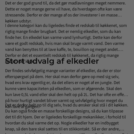
Det er der god grund til, da det gør madlavningen meget nemmere.
Dette er noget mange gerne vil have, da hverdagen ofte kan være
stressende. Derfor er der mange af os der investerer i en masse
køkken udstyr.
I denne kategori kan du ligeledes finde et redskab til køkkenet, som
rigtig mange finder brugbart. Det er nemlig elkedler, som du kan
finde her. En elkedel kan varme vand lynhurtigt. Dette kan derfor
være et godt redskab, hvis man skal bruge varmt vand. Den varme
vand kan benyttes til at lave kaffe, te, bouillon og meget andet.
Derfor er det et essentielt redskab til køkkenet, da rigtig mange
Stort udvalg af elkedler
elsker især kaffe.
Der findes selvfølgelig mange varianter af elkedler, da der er stor
efterspørgsel på dem. Her skal man derfor gøre op med sig selv,
hvad ens krav egentlig er, da det ellers er noget af en jungle. Det
kunne være kapaciteten på elkedlen, som er afgørende. Skal den
kun lave 0,5L vand eller skal den helt op på 2L. Det har ofte en effekt
på hvor hurtigt vandet bliver varmt og selvfølgelig hvor meget du
Det er derfor helt op til dig selv, hvad du ønsker skal stå i dit køkken.
kan lave af gangen.
Du kan også finde en masse forskellige designs, så du kan tilpasse
det til dit hjem. Der er ligeledes forskellige mekanikker, i forhold til
hvordan du skal varme det op. Nogle elkedler har en indbygget
knap, så den bare skal sættes til en stikkontakt. Så er der andre,