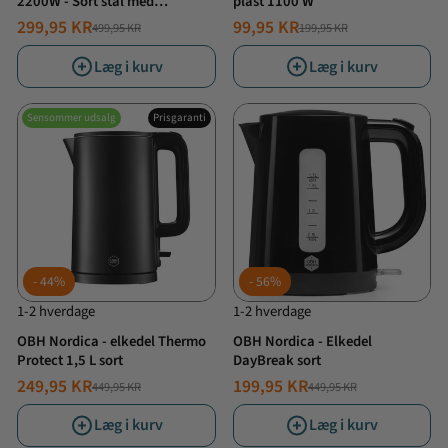
2200W - Sort stål med
plast 1100 W
træhåndtag
299,95 KR
99,95 KR
499,95 KR
199,95 KR
NORMALPRIS
TILBUDSPRIS
NORMALPRIS
TILBUDSPRIS
Læg i kurv
Læg i kurv
Sensommer udsalg
Prisgaranti
44%
56%
1-2 hverdage
1-2 hverdage
OBH Nordica - elkedel Thermo
OBH Nordica - Elkedel
Protect 1,5 L sort
DayBreak sort
249,95 KR
199,95 KR
449,95 KR
449,95 KR
NORMALPRIS
TILBUDSPRIS
NORMALPRIS
TILBUDSPRIS
Læg i kurv
Læg i kurv