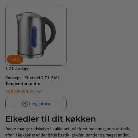
38%
1-2 hverdage
Conzept - El-kedel 1,7 L Stål -
Temperaturkontrol
249,95 KR
399,95 KR
NORMALPRIS
TILBUDSPRIS
Læg i kurv
Elkedler til dit køkken
Der er mange redskaber i køkkenet, når først man begynder at tælle
efter. I køkkenet er der både
bestik
,
gryder
,
pander
og meget andet.