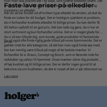
hvor man skal placere det i en base, som tilfører elkedlen strøm. Det
Faste lave priser på elkedler
er igen noget man skal være opmærksom på, når man skal ud og
investere i en elkedel.
Når du så har fundet ud af hvilken type elkedel du ønsker, så skal du
finde en inden for dit budget. Det er heldigvis sjældent et problem,
da vi forhandler kvalitets elkedler til billige priser. Du kan derfor få
dit behov opfyldt til en god pris. Det kan lade sig gøre, da vi har et
stort sortiment og kun forhandler online. Det er vi meget glade for,
da vi så kan tilbyde dig, som kunde, gode produkter til fantastiske
Du vil også ofte finde rigtig gode tilbud på vores hjemmeside. Det er
priser.
gælder inde for alle kategorier, så det kan man også holde øje med.
Der kan nemlig være tilbud på nogle af de bedste mærker. Vi
forhandler bl.a.
Braun
,
Conzept
og
Bosch
, som er førende inde for
redskaber og udstyr til hjemmet. Disse mærker sikrer dig produkter
af høj kvalitet og til billige priser. Der er derfor ingen grund til at
bekymre sig om kvaliteten, da det er noget af det vi går allermest op
i. Vi vil kun forhandle produkter som vi kan stå inde for. Derfor har vi
Læs mere
også en masse tilbud, da vi gerne vil give det bedste til vores kunder.