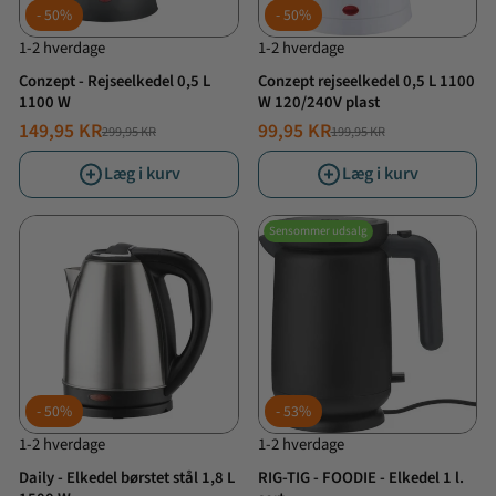
50%
50%
1-2 hverdage
1-2 hverdage
Conzept - Rejseelkedel 0,5 L
Conzept rejseelkedel 0,5 L 1100
1100 W
W 120/240V plast
149,95 KR
99,95 KR
299,95 KR
199,95 KR
NORMALPRIS
TILBUDSPRIS
NORMALPRIS
TILBUDSPRIS
Læg i kurv
Læg i kurv
Sensommer udsalg
50%
53%
1-2 hverdage
1-2 hverdage
Daily - Elkedel børstet stål 1,8 L
RIG-TIG - FOODIE - Elkedel 1 l.