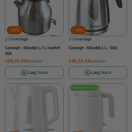
50%
40%
1-2 hverdage
1-2 hverdage
Conzept - Elkedel 1,7 L rustfrit
Conzept - Elkedel 1 L - Stål
stål
299,95 KR
149,95 KR
599,95 KR
249,95 KR
NORMALPRIS
TILBUDSPRIS
NORMALPRIS
TILBUDSPRIS
Læg i kurv
Læg i kurv
Sensommer udsalg