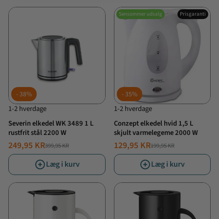
Sensommer udsalg
Prisgaranti
38%
35%
1-2 hverdage
1-2 hverdage
Severin elkedel WK 3489 1 L
Conzept elkedel hvid 1,5 L
rustfrit stål 2200 W
skjult varmelegeme 2000 W
249,95 KR
129,95 KR
399,95 KR
199,95 KR
NORMALPRIS
TILBUDSPRIS
NORMALPRIS
TILBUDSPRIS
Læg i kurv
Læg i kurv