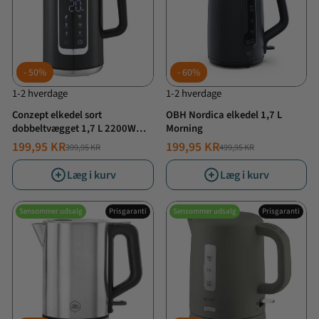
50%
60%
1-2 hverdage
1-2 hverdage
Conzept elkedel sort
OBH Nordica elkedel 1,7 L
dobbeltvægget 1,7 L 2200W
Morning
med digitalt display
199,95 KR
199,95 KR
399,95 KR
499,95 KR
NORMALPRIS
TILBUDSPRIS
NORMALPRIS
TILBUDSPRIS
Læg i kurv
Læg i kurv
Sensommer udsalg
Prisgaranti
Sensommer udsalg
Prisgaranti