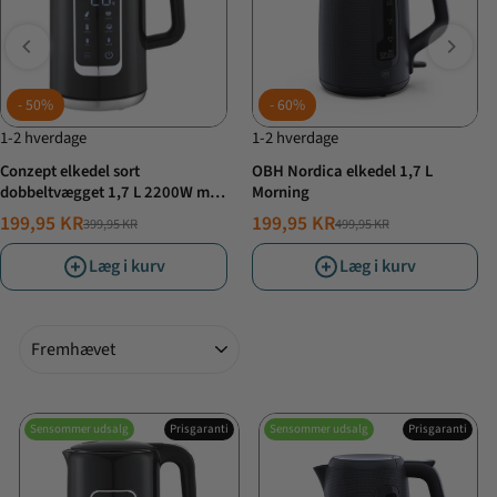
50%
60%
1-2 hverdage
1-2 hverdage
Conzept elkedel sort
OBH Nordica elkedel 1,7 L
dobbeltvægget 1,7 L 2200W med
Morning
digitalt display
199,95 KR
199,95 KR
399,95 KR
499,95 KR
NORMALPRIS
TILBUDSPRIS
NORMALPRIS
TILBUDSPRIS
Læg i kurv
Læg i kurv
Sorter
Sensommer udsalg
Prisgaranti
Sensommer udsalg
Prisgaranti