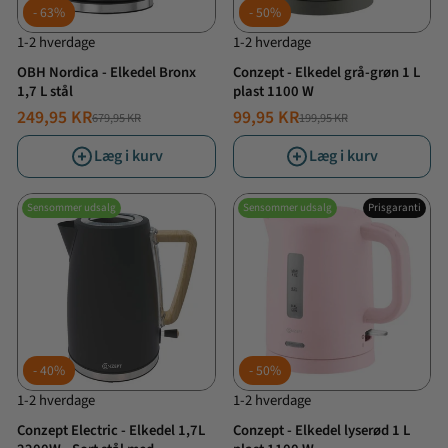
63%
50%
1-2 hverdage
1-2 hverdage
OBH Nordica - Elkedel Bronx
Conzept - Elkedel grå-grøn 1 L
1,7 L stål
plast 1100 W
249,95 KR
99,95 KR
679,95 KR
199,95 KR
NORMALPRIS
TILBUDSPRIS
NORMALPRIS
TILBUDSPRIS
Læg i kurv
Læg i kurv
Sensommer udsalg
Sensommer udsalg
Prisgaranti
40%
50%
1-2 hverdage
1-2 hverdage
Conzept Electric - Elkedel 1,7L
Conzept - Elkedel lyserød 1 L