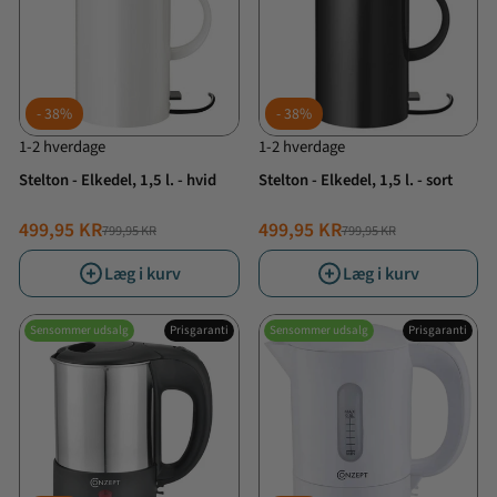
38%
38%
1-2 hverdage
1-2 hverdage
Stelton - Elkedel, 1,5 l. - hvid
Stelton - Elkedel, 1,5 l. - sort
499,95 KR
499,95 KR
799,95 KR
799,95 KR
NORMALPRIS
TILBUDSPRIS
NORMALPRIS
TILBUDSPRIS
Læg i kurv
Læg i kurv
Sensommer udsalg
Prisgaranti
Sensommer udsalg
Prisgaranti