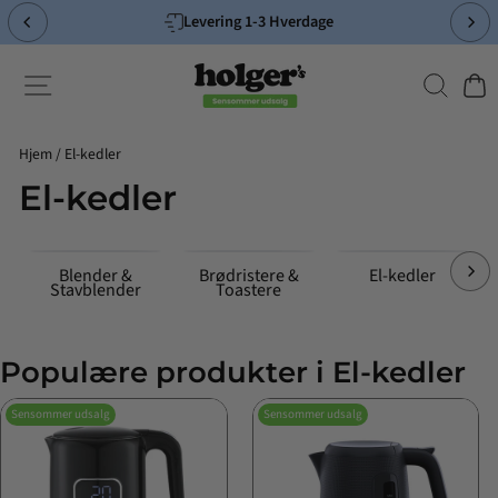
Spring
Levering 1-3 Hverdage
til
Pause
indhold
slideshow
Søg
Side-navigation
Indk
Hjem
/
El-kedler
El-kedler
Blender &
Brødristere &
El-kedler
Stavblender
Toastere
Populære produkter i El-kedler
Sensommer udsalg
Sensommer udsalg