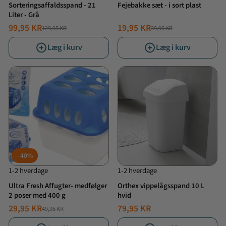
Sorteringsaffaldsspand - 21
Fejebakke sæt - i sort plast
Liter - Grå
99,95 KR
19,95 KR
129,95 KR
39,95 KR
NORMALPRIS
TILBUDSPRIS
NORMALPRIS
TILBUDSPRIS
Læg i kurv
Læg i kurv
40%
1-2 hverdage
1-2 hverdage
Ultra Fresh Affugter- medfølger
Orthex vippelågsspand 10 L
2 poser med 400 g
hvid
29,95 KR
79,95 KR
49,95 KR
NORMALPRIS
TILBUDSPRIS