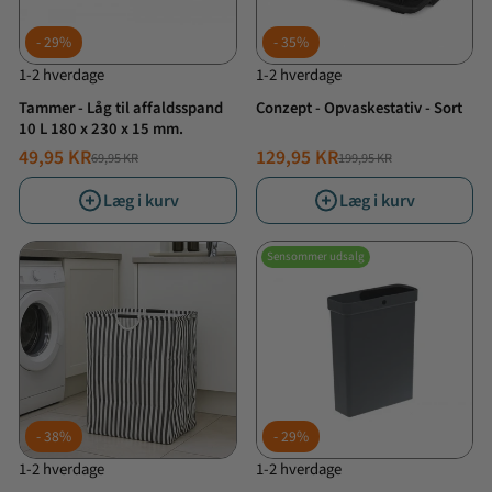
29%
35%
1-2 hverdage
1-2 hverdage
Tammer - Låg til affaldsspand
Conzept - Opvaskestativ - Sort
10 L 180 x 230 x 15 mm.
49,95 KR
129,95 KR
69,95 KR
199,95 KR
NORMALPRIS
TILBUDSPRIS
NORMALPRIS
TILBUDSPRIS
Læg i kurv
Læg i kurv
Sensommer udsalg
38%
29%
1-2 hverdage
1-2 hverdage