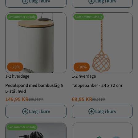
Læg i kurv
Læg i kurv
Sensommer udsalg
Sensommer udsalg
25%
30%
1-2 hverdage
1-2 hverdage
Pedalspand med bambuslåg 5
Tæppebanker - 24 x 72 cm
L- stål hvid
149,95 KR
69,95 KR
199,95 KR
99,95 KR
NORMALPRIS
TILBUDSPRIS
NORMALPRIS
TILBUDSPRIS
Læg i kurv
Læg i kurv
Sensommer udsalg