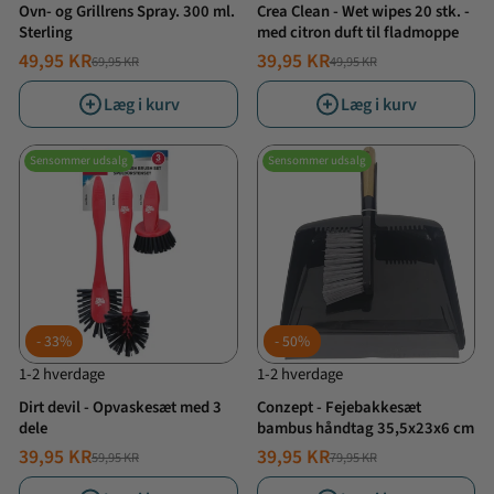
Ovn- og Grillrens Spray. 300 ml.
Crea Clean - Wet wipes 20 stk. -
Sterling
med citron duft til fladmoppe
49,95 KR
39,95 KR
69,95 KR
49,95 KR
NORMALPRIS
TILBUDSPRIS
NORMALPRIS
TILBUDSPRIS
Læg i kurv
Læg i kurv
Sensommer udsalg
Sensommer udsalg
33%
50%
1-2 hverdage
1-2 hverdage
Dirt devil - Opvaskesæt med 3
Conzept - Fejebakkesæt
dele
bambus håndtag 35,5x23x6 cm
39,95 KR
39,95 KR
59,95 KR
79,95 KR
NORMALPRIS
TILBUDSPRIS
NORMALPRIS
TILBUDSPRIS