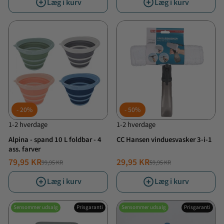
Læg i kurv
Læg i kurv
20%
50%
1-2 hverdage
1-2 hverdage
Alpina - spand 10 L foldbar - 4
CC Hansen vinduesvasker 3-i-1
ass. farver
79,95 KR
29,95 KR
99,95 KR
59,95 KR
NORMALPRIS
TILBUDSPRIS
NORMALPRIS
TILBUDSPRIS
Læg i kurv
Læg i kurv
Sensommer udsalg
Prisgaranti
Sensommer udsalg
Prisgaranti