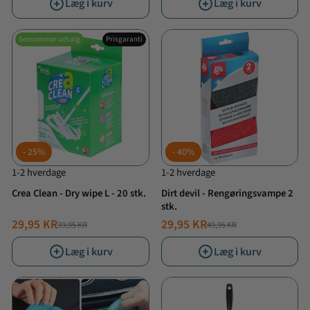
Læg i kurv
Læg i kurv
Sensommer udsalg
Prisgaranti
25%
40%
1-2 hverdage
1-2 hverdage
Crea Clean - Dry wipe L - 20 stk.
Dirt devil - Rengøringsvampe 2
stk.
29,95 KR
29,95 KR
39,95 KR
49,95 KR
NORMALPRIS
TILBUDSPRIS
NORMALPRIS
TILBUDSPRIS
Læg i kurv
Læg i kurv