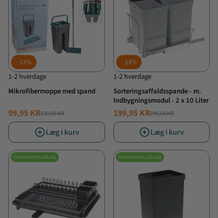
23%
33%
1-2 hverdage
1-2 hverdage
Mikrofibermoppe med spand
Sorteringsaffaldsspande - m.
Indbygningsmodul - 2 x 10 Liter
99,95 KR
199,95 KR
129,95 KR
299,95 KR
NORMALPRIS
TILBUDSPRIS
NORMALPRIS
TILBUDSPRIS
Læg i kurv
Læg i kurv
Sensommer udsalg
Sensommer udsalg