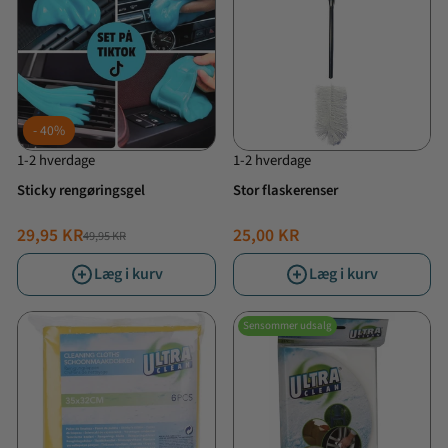
40%
1-2 hverdage
1-2 hverdage
Sticky rengøringsgel
Stor flaskerenser
29,95 KR
25,00 KR
49,95 KR
NORMALPRIS
TILBUDSPRIS
Læg i kurv
Læg i kurv
Sensommer udsalg