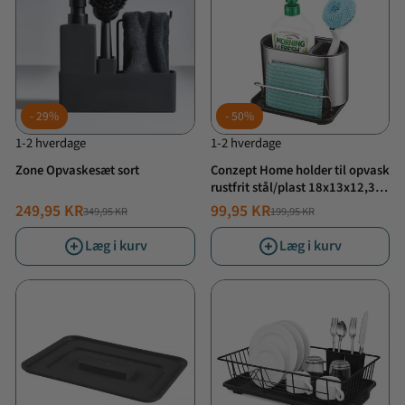
29%
50%
1-2 hverdage
1-2 hverdage
Zone Opvaskesæt sort
Conzept Home holder til opvask
rustfrit stål/plast 18x13x12,3
cm
249,95 KR
99,95 KR
349,95 KR
199,95 KR
NORMALPRIS
TILBUDSPRIS
NORMALPRIS
TILBUDSPRIS
Læg i kurv
Læg i kurv