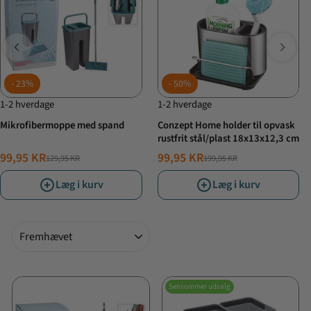
23%
50%
1-2 hverdage
1-2 hverdage
Mikrofibermoppe med spand
Conzept Home holder til opvask
rustfrit stål/plast 18x13x12,3 cm
99,95 KR
99,95 KR
129,95 KR
199,95 KR
NORMALPRIS
TILBUDSPRIS
NORMALPRIS
TILBUDSPRIS
Læg i kurv
Læg i kurv
Sorter
Sensommer udsalg