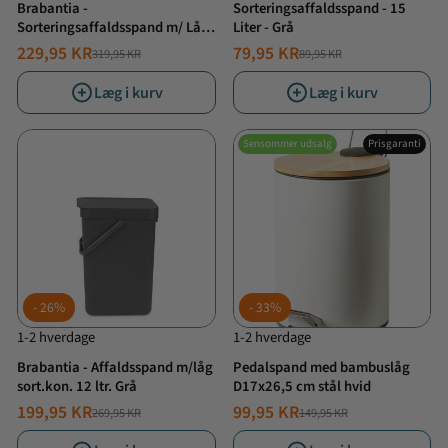
Brabantia -
Sorteringsaffaldsspand - 15
Sorteringsaffaldsspand m/ Låg
Liter - Grå
- 16 Liter Grå
229,95 KR
79,95 KR
319,95 KR
89,95 KR
NORMALPRIS
TILBUDSPRIS
NORMALPRIS
TILBUDSPRIS
Læg i kurv
Læg i kurv
Sensommer udsalg
Prisgaranti
26%
33%
1-2 hverdage
1-2 hverdage
Brabantia - Affaldsspand m/låg
Pedalspand med bambuslåg
sort.kon. 12 ltr. Grå
D17x26,5 cm stål hvid
199,95 KR
99,95 KR
269,95 KR
149,95 KR
NORMALPRIS
TILBUDSPRIS
NORMALPRIS
TILBUDSPRIS