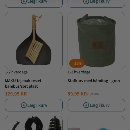
Læg i kurv
Læg i kurv
25%
1-2 hverdage
1-2 hverdage
MAKU fejebakkesæt
Stofkurv med håndtag - grøn
bambus/sort plast
129,95 KR
59,95 KR
79,95 KR
NORMALPRIS
TILBUDSPRIS
Læg i kurv
Læg i kurv