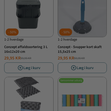
50%
50%
1-2 hverdage
1-2 hverdage
Conzept affaldssortering 3 L
Conzept - Svupper kort skaft
16x12x20 cm
15,5x25 cm
29,95 KR
29,95 KR
59,95 KR
59,95 KR
NORMALPRIS
TILBUDSPRIS
NORMALPRIS
TILBUDSPRIS
Læg i kurv
Læg i kurv
Sensommer udsalg