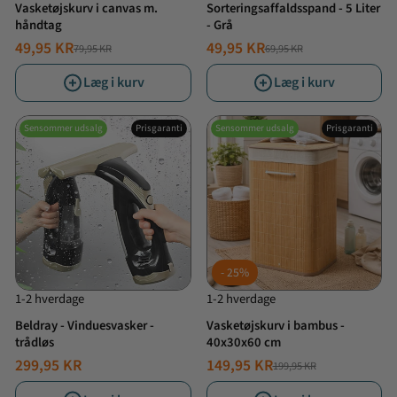
Vasketøjskurv i canvas m.
Sorteringsaffaldsspand - 5 Liter
håndtag
- Grå
49,95 KR
49,95 KR
79,95 KR
69,95 KR
NORMALPRIS
TILBUDSPRIS
NORMALPRIS
TILBUDSPRIS
Læg i kurv
Læg i kurv
Sensommer udsalg
Prisgaranti
Sensommer udsalg
Prisgaranti
25%
1-2 hverdage
1-2 hverdage
Beldray - Vinduesvasker -
Vasketøjskurv i bambus -
trådløs
40x30x60 cm
299,95 KR
149,95 KR
199,95 KR
NORMALPRIS
TILBUDSPRIS