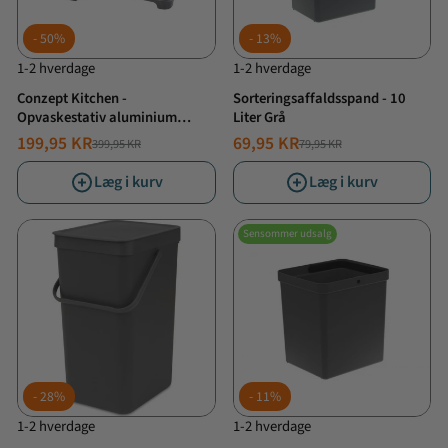
50%
13%
1-2 hverdage
1-2 hverdage
Conzept Kitchen -
Sorteringsaffaldsspand - 10
Opvaskestativ aluminium
Liter Grå
32x9x44 cm
199,95 KR
69,95 KR
399,95 KR
79,95 KR
NORMALPRIS
TILBUDSPRIS
NORMALPRIS
TILBUDSPRIS
Læg i kurv
Læg i kurv
Sensommer udsalg
28%
11%
1-2 hverdage
1-2 hverdage