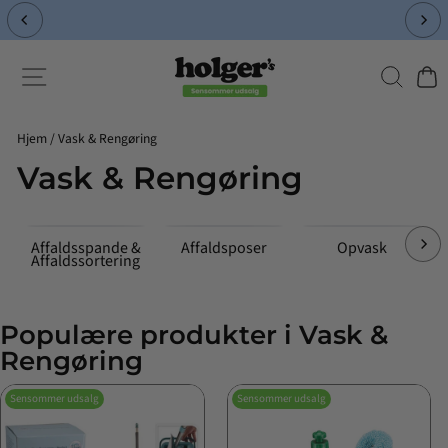
Spring
til
Pause
indhold
slideshow
Søg
Side-navigation
Indk
Hjem
/
Vask & Rengøring
Vask & Rengøring
Affaldsspande &
Affaldsposer
Opvask
Affaldssortering
Populære produkter i Vask &
Rengøring
Sensommer udsalg
Sensommer udsalg