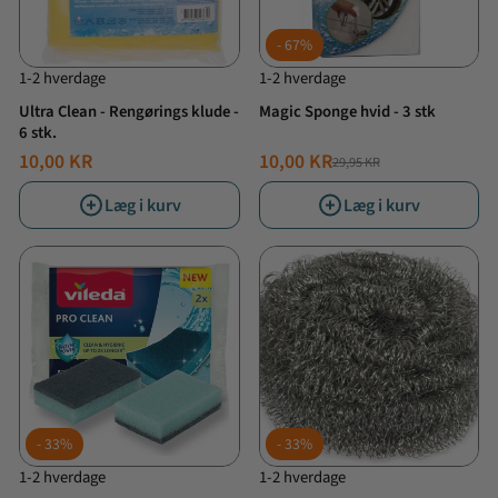
67%
1-2 hverdage
1-2 hverdage
Ultra Clean - Rengørings klude -
Magic Sponge hvid - 3 stk
6 stk.
10,00 KR
10,00 KR
29,95 KR
NORMALPRIS
TILBUDSPRIS
Læg i kurv
Læg i kurv
33%
33%
1-2 hverdage
1-2 hverdage