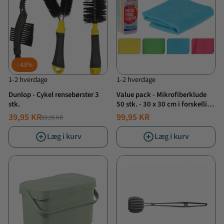
43%
1-2 hverdage
1-2 hverdage
Dunlop - Cykel rensebørster 3
Value pack - Mikrofiberklude
stk.
50 stk. - 30 x 30 cm i forskellige
farver
39,95 KR
99,95 KR
69,95 KR
NORMALPRIS
TILBUDSPRIS
Læg i kurv
Læg i kurv