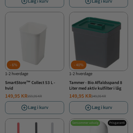
Læg i kurv
Læg i kurv
6%
40%
1-2 hverdage
1-2 hverdage
SmartStore™ Collect 53 L -
Tammer - Bio Affaldsspand 8
hvid
Liter med aktiv kulfilter i låg
149,95 KR
149,95 KR
159,95 KR
249,95 KR
NORMALPRIS
TILBUDSPRIS
NORMALPRIS
TILBUDSPRIS
Læg i kurv
Læg i kurv
Sensommer udsalg
Prisgaranti