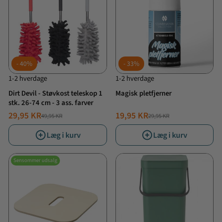
40%
33%
1-2 hverdage
1-2 hverdage
Dirt Devil - Støvkost teleskop 1
Magisk pletfjerner
stk. 26-74 cm - 3 ass. farver
29,95 KR
19,95 KR
49,95 KR
29,95 KR
NORMALPRIS
TILBUDSPRIS
NORMALPRIS
TILBUDSPRIS
Læg i kurv
Læg i kurv
Sensommer udsalg