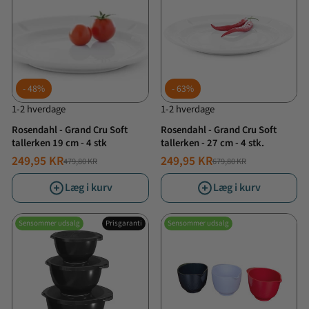
48%
63%
1-2 hverdage
1-2 hverdage
Rosendahl - Grand Cru Soft
Rosendahl - Grand Cru Soft
tallerken 19 cm - 4 stk
tallerken - 27 cm - 4 stk.
249,95 KR
249,95 KR
479,80 KR
679,80 KR
NORMALPRIS
TILBUDSPRIS
NORMALPRIS
TILBUDSPRIS
Læg i kurv
Læg i kurv
Sensommer udsalg
Prisgaranti
Sensommer udsalg