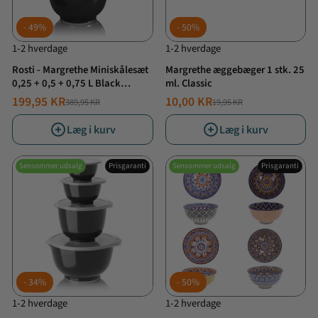
49%
50%
1-2 hverdage
1-2 hverdage
Rosti - Margrethe Miniskålesæt
Margrethe æggebæger 1 stk. 25
0,25 + 0,5 + 0,75 L Black
ml. Classic
edition
199,95 KR
10,00 KR
389,95 KR
19,95 KR
NORMALPRIS
TILBUDSPRIS
NORMALPRIS
TILBUDSPRIS
Læg i kurv
Læg i kurv
Sensommer udsalg
Prisgaranti
Sensommer udsalg
Prisgaranti
34%
50%
1-2 hverdage
1-2 hverdage