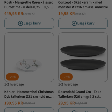
Rosti - Margrethe Røreskålesæt
Conzept - Skål keramik med
Durostima - 8 dele 0,25 + 0,5 +
mønster Ø12x6 cm ass. mønstre
1,5 + 3 liter Carbon black
449,95 KR
19,95 KR
679,95 KR
39,95 KR
NORMALPRIS
TILBUDSPRIS
NORMALPRIS
TILBUDSPRIS
Læg i kurv
Læg i kurv
26%
75%
1-2 hverdage
1-2 hverdage
Kähler - Hammershøi Christmas
Rosendahl Grand Cru - Take
Dyb tallerken Ø21 cm hvid m.
Tallerken Ø26 cm grå 2 stk.
deko
199,95 KR
29,95 KR
269,95 KR
119,95 KR
NORMALPRIS
TILBUDSPRIS
NORMALPRIS
TILBUDSPRIS