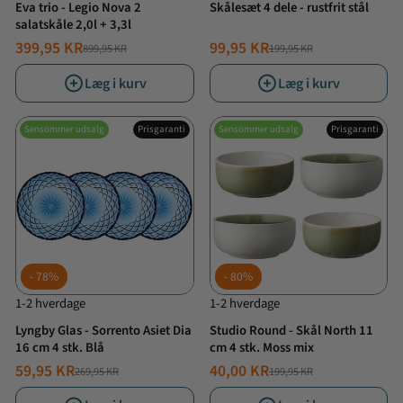
Eva trio - Legio Nova 2
Skålesæt 4 dele - rustfrit stål
salatskåle 2,0l + 3,3l
399,95 KR
99,95 KR
899,95 KR
199,95 KR
NORMALPRIS
TILBUDSPRIS
NORMALPRIS
TILBUDSPRIS
Læg i kurv
Læg i kurv
Sensommer udsalg
Prisgaranti
Sensommer udsalg
Prisgaranti
78%
80%
1-2 hverdage
1-2 hverdage
Lyngby Glas - Sorrento Asiet Dia
Studio Round - Skål North 11
16 cm 4 stk. Blå
cm 4 stk. Moss mix
59,95 KR
40,00 KR
269,95 KR
199,95 KR
NORMALPRIS
TILBUDSPRIS
NORMALPRIS
TILBUDSPRIS