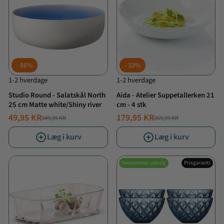
86%
33%
1-2 hverdage
1-2 hverdage
Studio Round - Salatskål North
Aida - Atelier Suppetallerken 21
25 cm Matte white/Shiny river
cm - 4 stk
49,95 KR
179,95 KR
349,95 KR
269,95 KR
NORMALPRIS
TILBUDSPRIS
NORMALPRIS
TILBUDSPRIS
Læg i kurv
Læg i kurv
Sensommer udsalg
Prisgaranti