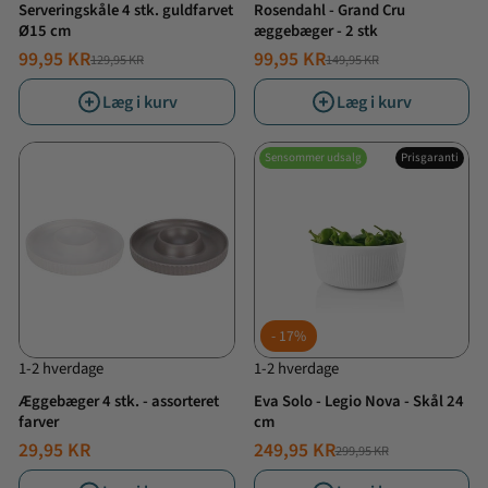
Serveringskåle 4 stk. guldfarvet
Rosendahl - Grand Cru
Ø15 cm
æggebæger - 2 stk
99,95 KR
99,95 KR
129,95 KR
149,95 KR
NORMALPRIS
TILBUDSPRIS
NORMALPRIS
TILBUDSPRIS
Læg i kurv
Læg i kurv
Sensommer udsalg
Prisgaranti
17%
1-2 hverdage
1-2 hverdage
Æggebæger 4 stk. - assorteret
Eva Solo - Legio Nova - Skål 24
farver
cm
29,95 KR
249,95 KR
299,95 KR
NORMALPRIS
TILBUDSPRIS