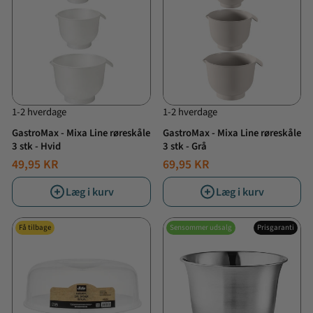
1-2 hverdage
1-2 hverdage
GastroMax - Mixa Line røreskåle
GastroMax - Mixa Line røreskåle
3 stk - Hvid
3 stk - Grå
49,95 KR
69,95 KR
Læg i kurv
Læg i kurv
Få tilbage
Sensommer udsalg
Prisgaranti