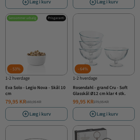
Læg i kurv
Læg i kurv
Sensommer udsalg
Prisgaranti
53%
64%
1-2 hverdage
1-2 hverdage
Eva Solo - Legio Nova - Skål 10
Rosendahl - grand Cru - Soft
cm
Glasskål Ø12 cm klar 4 stk.
79,95 KR
99,95 KR
169,95 KR
279,95 KR
NORMALPRIS
TILBUDSPRIS
NORMALPRIS
TILBUDSPRIS
Læg i kurv
Læg i kurv