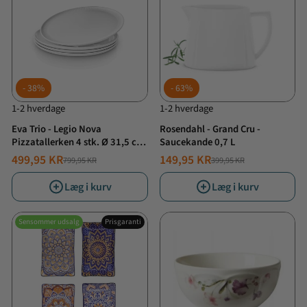
38%
63%
1-2 hverdage
1-2 hverdage
Eva Trio - Legio Nova
Rosendahl - Grand Cru -
Pizzatallerken 4 stk. Ø 31,5 cm
Saucekande 0,7 L
- Porcelæn - Hvid
499,95 KR
149,95 KR
799,95 KR
399,95 KR
NORMALPRIS
TILBUDSPRIS
NORMALPRIS
TILBUDSPRIS
Læg i kurv
Læg i kurv
Sensommer udsalg
Prisgaranti