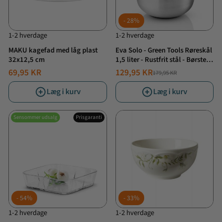
28%
1-2 hverdage
1-2 hverdage
MAKU kagefad med låg plast
Eva Solo - Green Tools Røreskål
32x12,5 cm
1,5 liter - Rustfrit stål - Børstet
stål
69,95 KR
129,95 KR
179,95 KR
NORMALPRIS
TILBUDSPRIS
Læg i kurv
Læg i kurv
Sensommer udsalg
Prisgaranti
54%
33%
1-2 hverdage
1-2 hverdage