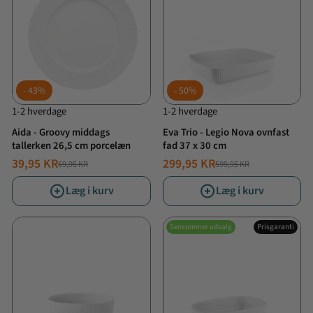
43%
50%
1-2 hverdage
1-2 hverdage
Aida - Groovy middags
Eva Trio - Legio Nova ovnfast
tallerken 26,5 cm porcelæn
fad 37 x 30 cm
39,95 KR
299,95 KR
69,95 KR
599,95 KR
NORMALPRIS
TILBUDSPRIS
NORMALPRIS
TILBUDSPRIS
Læg i kurv
Læg i kurv
Sensommer udsalg
Prisgaranti