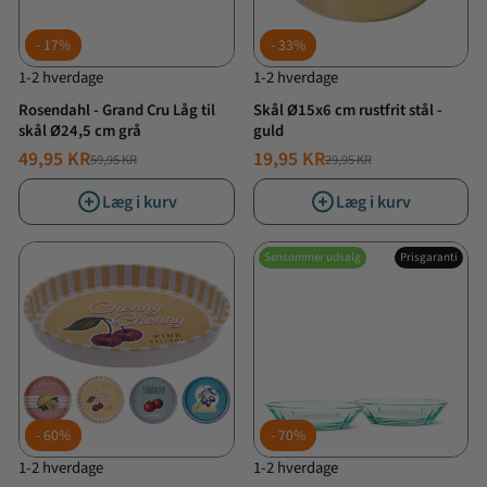
17%
33%
1-2 hverdage
1-2 hverdage
Rosendahl - Grand Cru Låg til
Skål Ø15x6 cm rustfrit stål -
skål Ø24,5 cm grå
guld
49,95 KR
19,95 KR
59,95 KR
29,95 KR
NORMALPRIS
TILBUDSPRIS
NORMALPRIS
TILBUDSPRIS
Læg i kurv
Læg i kurv
Sensommer udsalg
Prisgaranti
60%
70%
1-2 hverdage
1-2 hverdage