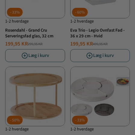
33%
60%
1-2 hverdage
1-2 hverdage
Rosendahl - Grand Cru
Eva Trio - Legio Ovnfast Fad -
Serveringsfad glas, 32 cm
36 x 29 cm - Hvid
199,95 KR
199,95 KR
299,95 KR
499,95 KR
NORMALPRIS
TILBUDSPRIS
NORMALPRIS
TILBUDSPRIS
Læg i kurv
Læg i kurv
50%
33%
1-2 hverdage
1-2 hverdage