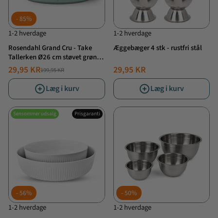
85%
1-2 hverdage
1-2 hverdage
Rosendahl Grand Cru - Take
Æggebæger 4 stk - rustfri stål
Tallerken Ø26 cm støvet grøn 2
stk.
29,95 KR
29,95 KR
199,95 KR
NORMALPRIS
TILBUDSPRIS
Læg i kurv
Læg i kurv
Sensommer udsalg
Prisgaranti
56%
50%
1-2 hverdage
1-2 hverdage