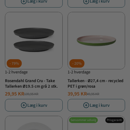
Læg i kurv
Læg i kurv
79%
20%
1-2 hverdage
1-2 hverdage
Rosendahl Grand Cru - Take
Tallerken - Ø27,4 cm - recycled
Tallerken Ø19.5 cm grå 2 stk.
PET i grøn/rosa
29,95 KR
39,95 KR
139,95 KR
49,95 KR
NORMALPRIS
TILBUDSPRIS
NORMALPRIS
TILBUDSPRIS
Læg i kurv
Læg i kurv
Sensommer udsalg
Prisgaranti