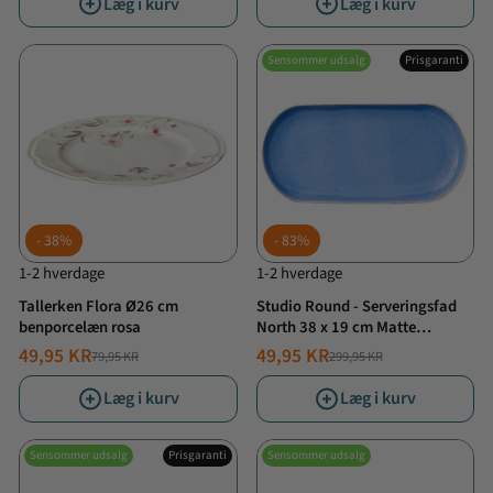
Læg i kurv
Læg i kurv
Sensommer udsalg
Prisgaranti
38%
83%
1-2 hverdage
1-2 hverdage
Tallerken Flora Ø26 cm
Studio Round - Serveringsfad
benporcelæn rosa
North 38 x 19 cm Matte
white/Shiny river
49,95 KR
49,95 KR
79,95 KR
299,95 KR
NORMALPRIS
TILBUDSPRIS
NORMALPRIS
TILBUDSPRIS
Læg i kurv
Læg i kurv
Sensommer udsalg
Prisgaranti
Sensommer udsalg