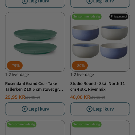
Læg i kurv
Læg i kurv
Sensommer udsalg
Prisgaranti
79%
80%
1-2 hverdage
1-2 hverdage
Rosendahl Grand Cru - Take
Studio Round - Skål North 11
Tallerken Ø19.5 cm støvet grøn
cm 4 stk. River mix
2 stk.
29,95 KR
40,00 KR
139,95 KR
199,95 KR
NORMALPRIS
TILBUDSPRIS
NORMALPRIS
TILBUDSPRIS
Læg i kurv
Læg i kurv
Sensommer udsalg
Sensommer udsalg