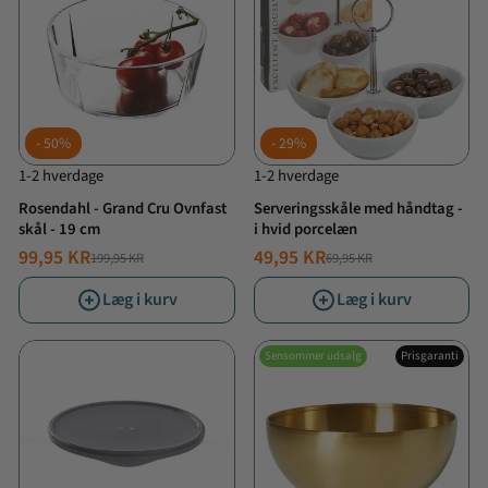
50%
29%
1-2 hverdage
1-2 hverdage
Rosendahl - Grand Cru Ovnfast
Serveringsskåle med håndtag -
skål - 19 cm
i hvid porcelæn
99,95 KR
49,95 KR
199,95 KR
69,95 KR
NORMALPRIS
TILBUDSPRIS
NORMALPRIS
TILBUDSPRIS
Læg i kurv
Læg i kurv
Sensommer udsalg
Prisgaranti