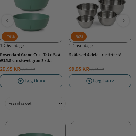
79%
50%
1-2 hverdage
1-2 hverdage
Rosendahl Grand Cru - Take Skål
Skålesæt 4 dele - rustfrit stål
Ø15.5 cm støvet grøn 2 stk.
29,95 KR
99,95 KR
139,95 KR
199,95 KR
NORMALPRIS
TILBUDSPRIS
NORMALPRIS
TILBUDSPRIS
Læg i kurv
Læg i kurv
Sorter