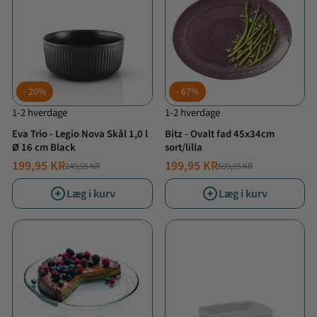
20%
67%
1-2 hverdage
1-2 hverdage
Eva Trio - Legio Nova Skål 1,0 l
Bitz - Ovalt fad 45x34cm
Ø 16 cm Black
sort/lilla
199,95 KR
199,95 KR
249,95 KR
599,95 KR
NORMALPRIS
TILBUDSPRIS
NORMALPRIS
TILBUDSPRIS
Læg i kurv
Læg i kurv