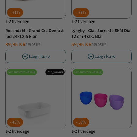
61%
78%
1-2 hverdage
1-2 hverdage
Rosendahl - Grand Cru Ovnfast
Lyngby - Glas Sorrento Skål Dia
fad 24x12,5 klar
12 cm 4 stk. Blå
89,95 KR
59,95 KR
229,95 KR
269,95 KR
NORMALPRIS
TILBUDSPRIS
NORMALPRIS
TILBUDSPRIS
Læg i kurv
Læg i kurv
Sensommer udsalg
Prisgaranti
Sensommer udsalg
43%
50%
1-2 hverdage
1-2 hverdage