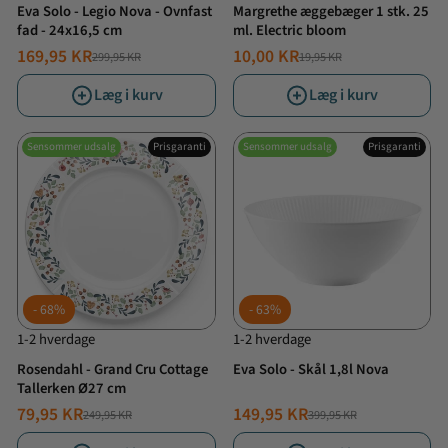
Eva Solo - Legio Nova - Ovnfast
Margrethe æggebæger 1 stk. 25
fad - 24x16,5 cm
ml. Electric bloom
169,95 KR
10,00 KR
299,95 KR
19,95 KR
NORMALPRIS
TILBUDSPRIS
NORMALPRIS
TILBUDSPRIS
Læg i kurv
Læg i kurv
Sensommer udsalg
Prisgaranti
Sensommer udsalg
Prisgaranti
68%
63%
1-2 hverdage
1-2 hverdage
Rosendahl - Grand Cru Cottage
Eva Solo - Skål 1,8l Nova
Tallerken Ø27 cm
79,95 KR
149,95 KR
249,95 KR
399,95 KR
NORMALPRIS
TILBUDSPRIS
NORMALPRIS
TILBUDSPRIS