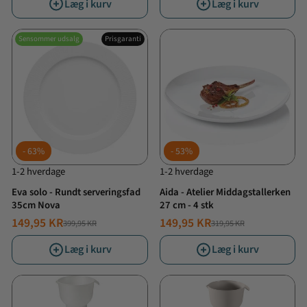
Læg i kurv
Læg i kurv
Sensommer udsalg
Prisgaranti
63%
53%
1-2 hverdage
1-2 hverdage
Eva solo - Rundt serveringsfad
Aida - Atelier Middagstallerken
35cm Nova
27 cm - 4 stk
149,95 KR
149,95 KR
399,95 KR
319,95 KR
NORMALPRIS
TILBUDSPRIS
NORMALPRIS
TILBUDSPRIS
Læg i kurv
Læg i kurv