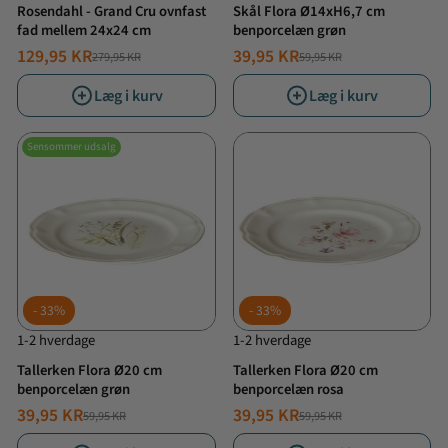
Rosendahl - Grand Cru ovnfast
Skål Flora Ø14xH6,7 cm
fad mellem 24x24 cm
benporcelæn grøn
129,95 KR
39,95 KR
279,95 KR
59,95 KR
NORMALPRIS
TILBUDSPRIS
NORMALPRIS
TILBUDSPRIS
Læg i kurv
Læg i kurv
Sensommer udsalg
33%
33%
1-2 hverdage
1-2 hverdage
Tallerken Flora Ø20 cm
Tallerken Flora Ø20 cm
benporcelæn grøn
benporcelæn rosa
39,95 KR
39,95 KR
59,95 KR
59,95 KR
NORMALPRIS
TILBUDSPRIS
NORMALPRIS
TILBUDSPRIS