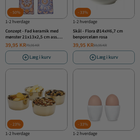
50%
33%
1-2 hverdage
1-2 hverdage
Conzept - Fad keramik med
Skål - Flora Ø14xH6,7 cm
mønster 21x13x2,5 cm ass.
benporcelæn rosa
mønstre
39,95 KR
39,95 KR
79,95 KR
59,95 KR
NORMALPRIS
TILBUDSPRIS
NORMALPRIS
TILBUDSPRIS
Læg i kurv
Læg i kurv
23%
33%
1-2 hverdage
1-2 hverdage