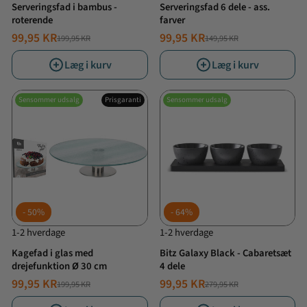
Serveringsfad i bambus -
Serveringsfad 6 dele - ass.
roterende
farver
99,95 KR
99,95 KR
199,95 KR
149,95 KR
NORMALPRIS
TILBUDSPRIS
NORMALPRIS
TILBUDSPRIS
Læg i kurv
Læg i kurv
Sensommer udsalg
Prisgaranti
Sensommer udsalg
50%
64%
1-2 hverdage
1-2 hverdage
Kagefad i glas med
Bitz Galaxy Black - Cabaretsæt
drejefunktion Ø 30 cm
4 dele
99,95 KR
99,95 KR
199,95 KR
279,95 KR
NORMALPRIS
TILBUDSPRIS
NORMALPRIS
TILBUDSPRIS