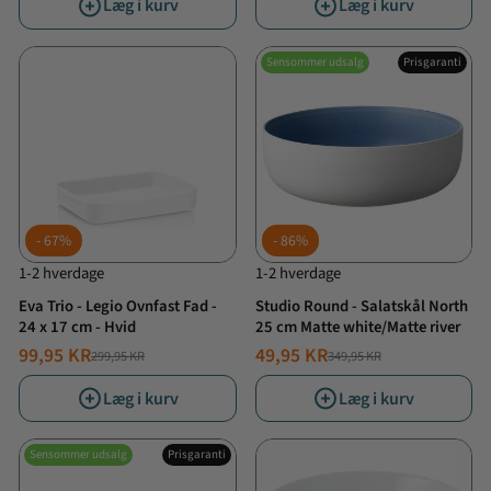
Læg i kurv
Læg i kurv
Sensommer udsalg
Prisgaranti
67%
86%
1-2 hverdage
1-2 hverdage
Eva Trio - Legio Ovnfast Fad -
Studio Round - Salatskål North
24 x 17 cm - Hvid
25 cm Matte white/Matte river
99,95 KR
49,95 KR
299,95 KR
349,95 KR
NORMALPRIS
TILBUDSPRIS
NORMALPRIS
TILBUDSPRIS
Læg i kurv
Læg i kurv
Sensommer udsalg
Prisgaranti