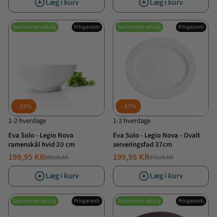
Læg i kurv
Læg i kurv
Sensommer udsalg
Prisgaranti
Sensommer udsalg
Prisgaranti
33%
47%
1-2 hverdage
1-2 hverdage
Eva Solo - Legio Nova
Eva Solo - Legio Nova - Ovalt
ramenskål hvid 20 cm
serveringsfad 37cm
199,95 KR
199,95 KR
299,95 KR
379,95 KR
NORMALPRIS
TILBUDSPRIS
NORMALPRIS
TILBUDSPRIS
Læg i kurv
Læg i kurv
Sensommer udsalg
Prisgaranti
Sensommer udsalg
Prisgaranti