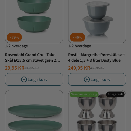
79%
46%
1-2 hverdage
1-2 hverdage
Rosendahl Grand Cru - Take
Rosti - Margrethe Røreskålesæt
Skål Ø15.5 cm støvet grøn 2
4 dele 1,5 + 3 liter Dusty Blue
stk.
29,95 KR
249,95 KR
139,95 KR
459,95 KR
NORMALPRIS
TILBUDSPRIS
NORMALPRIS
TILBUDSPRIS
Læg i kurv
Læg i kurv
Sensommer udsalg
Prisgaranti