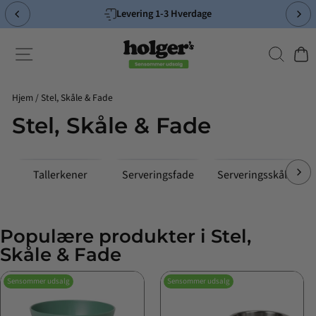
Spring
Levering 1-3 Hverdage
til
Pause
indhold
slideshow
Søg
Side-navigation
Indk
Hjem
/
Stel, Skåle & Fade
Stel, Skåle & Fade
Tallerkener
Serveringsfade
Serveringsskåle
Populære produkter i Stel,
Skåle & Fade
Sensommer udsalg
Sensommer udsalg