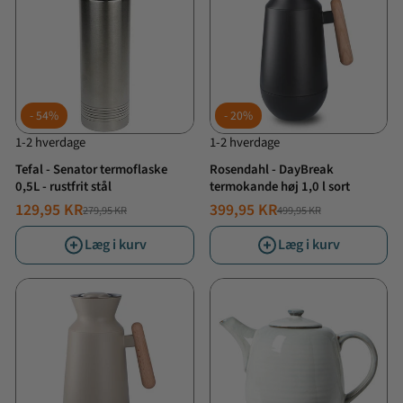
54%
20%
1-2 hverdage
1-2 hverdage
Tefal - Senator termoflaske
Rosendahl - DayBreak
0,5L - rustfrit stål
termokande høj 1,0 l sort
129,95 KR
399,95 KR
279,95 KR
499,95 KR
NORMALPRIS
TILBUDSPRIS
NORMALPRIS
TILBUDSPRIS
Læg i kurv
Læg i kurv