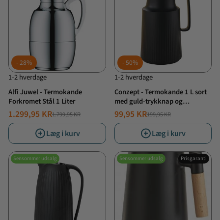
28%
50%
1-2 hverdage
1-2 hverdage
Alfi Juwel - Termokande
Conzept - Termokande 1 L sort
Forkromet Stål 1 Liter
med guld-trykknap og
glasindsats
1.299,95 KR
99,95 KR
1.799,95 KR
199,95 KR
NORMALPRIS
TILBUDSPRIS
NORMALPRIS
TILBUDSPRIS
Læg i kurv
Læg i kurv
Sensommer udsalg
Sensommer udsalg
Prisgaranti