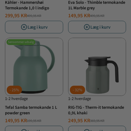
Kähler - Hammershøi
Eva Solo - Thimble termokande
Termokande 1,0 l indigo
1L Marble grey
299,95 KR
149,95 KR
499,95 KR
499,95 KR
NORMALPRIS
TILBUDSPRIS
NORMALPRIS
TILBUDSPRIS
Læg i kurv
Læg i kurv
Sensommer udsalg
25%
32%
1-2 hverdage
1-2 hverdage
Tefal Samba termokande 1 L
RIG-TIG - Therm-it termokande
powder green
0,9L khaki
149,95 KR
249,95 KR
199,95 KR
369,95 KR
NORMALPRIS
TILBUDSPRIS
NORMALPRIS
TILBUDSPRIS