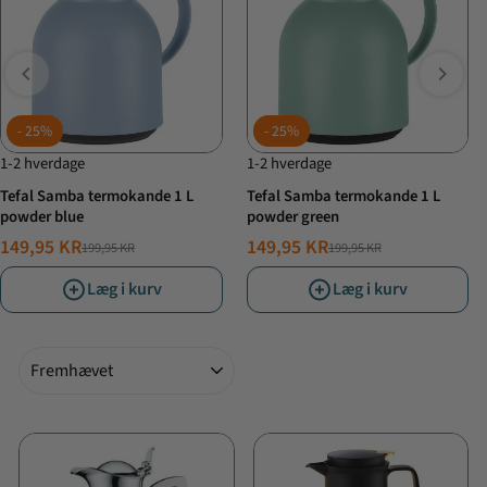
25%
25%
1-2 hverdage
1-2 hverdage
Tefal Samba termokande 1 L
Tefal Samba termokande 1 L
powder blue
powder green
149,95 KR
149,95 KR
199,95 KR
199,95 KR
NORMALPRIS
TILBUDSPRIS
NORMALPRIS
TILBUDSPRIS
Læg i kurv
Læg i kurv
Sorter