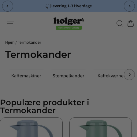
Spring
Levering 1-3 Hverdage
til
Pause
indhold
slideshow
Søg
Side-navigation
Indk
Hjem
/
Termokander
Termokander
Kaffemaskiner
Stempelkander
Kaffekværne
Populære produkter i
Termokander