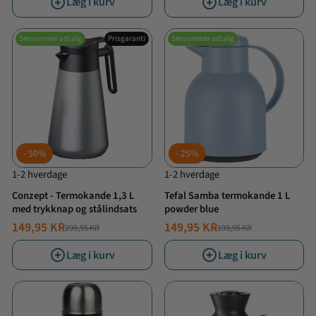
Læg i kurv
Læg i kurv
Sensommer udsalg
Prisgaranti
Sensommer udsalg
50%
25%
1-2 hverdage
1-2 hverdage
Conzept - Termokande 1,3 L
Tefal Samba termokande 1 L
med trykknap og stålindsats
powder blue
149,95 KR
149,95 KR
299,95 KR
199,95 KR
NORMALPRIS
TILBUDSPRIS
NORMALPRIS
TILBUDSPRIS
Læg i kurv
Læg i kurv