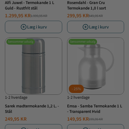
Alfi Juwel - Termokande 1 L
Rosendahl - Gran Cru
Guld - Rustfrit stål
Termokande 1,0 l sort
1.299,95 KR
299,95 KR
1.999,95 KR
549,95 KR
NORMALPRIS
TILBUDSPRIS
NORMALPRIS
TILBUDSPRIS
Læg i kurv
Læg i kurv
Sensommer udsalg
Sensommer udsalg
25%
1-2 hverdage
1-2 hverdage
Sarek madtermokande 1,2 L. -
Emsa - Samba Termokande 1 L
Stål
- Transparent Hvid
249,95 KR
149,95 KR
199,95 KR
NORMALPRIS
TILBUDSPRIS