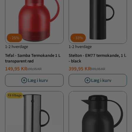
25%
33%
1-2 hverdage
1-2 hverdage
Tefal - Samba Termokande 1 L
Stelton - EM77 termokande, 1 l.
transparent rød
- black
149,95 KR
399,95 KR
199,95 KR
599,95 KR
NORMALPRIS
TILBUDSPRIS
NORMALPRIS
TILBUDSPRIS
Læg i kurv
Læg i kurv
Få tilbage