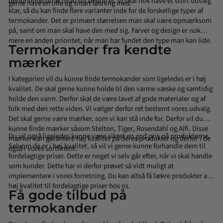
derfor finde ud af hvad dit behov er. Vi skal nok have et stort udvalg
gerne have en lille og smart løsning med.
klar, så du kan finde flere varianter inde for de forskellige typer af
termokander. Det er primært størrelsen man skal være opmærksom
på, samt om man skal have den med sig. Farver og design er nok
mere en anden prioritet, når man har fundet den type man kan lide.
Termokander fra kendte
mærker
I kategorien vil du kunne finde termokander som ligeledes er i høj
kvalitet. De skal gerne kunne holde til den varme væske og samtidig
holde den varm. Derfor skal de være lavet af gode materialer og af
folk med den rette viden. Vi vælger derfor ret bestemt vores udvalg.
Det skal gerne være mærker, som vi kan stå inde for. Derfor vil du
kunne finde mærker såsom
Stelton
,
Tiger
,
Rosendahl
og
Alfi
. Disse
Du vil også ligeledes kunne være sikret en god pris på produkterne.
mærker kan garantere høj kvalitet på deres produkter og derfor i de
Selvom de er i høj kvalitet, så vil vi gerne kunne forhandle dem til
også i vores sortiment.
fordelagtige priser. Dette er noget vi selv går efter, når vi skal handle
som kunder. Dette har vi derfor prøvet så vidt muligt at
implementere i vores forretning. Du kan altså få lækre produkter af
høj kvalitet til fordelagtige priser hos os.
Få gode tilbud på
termokander