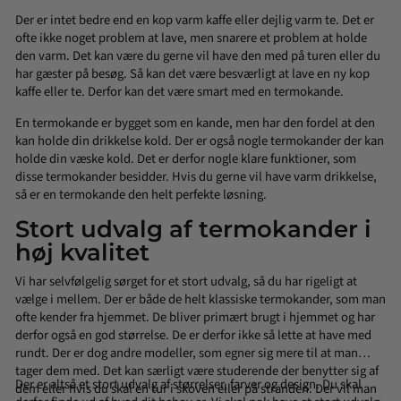
Der er intet bedre end en kop varm kaffe eller dejlig varm te. Det er
ofte ikke noget problem at lave, men snarere et problem at holde
den varm. Det kan være du gerne vil have den med på turen eller du
har gæster på besøg. Så kan det være besværligt at lave en ny kop
kaffe eller te. Derfor kan det være smart med en termokande.
En termokande er bygget som en kande, men har den fordel at den
kan holde din drikkelse kold. Der er også nogle termokander der kan
holde din væske kold. Det er derfor nogle klare funktioner, som
disse termokander besidder. Hvis du gerne vil have varm drikkelse,
så er en termokande den helt perfekte løsning.
Stort udvalg af termokander i
høj kvalitet
Vi har selvfølgelig sørget for et stort udvalg, så du har rigeligt at
vælge i mellem. Der er både de helt klassiske termokander, som man
ofte kender fra hjemmet. De bliver primært brugt i hjemmet og har
derfor også en god størrelse. De er derfor ikke så lette at have med
rundt. Der er dog andre modeller, som egner sig mere til at man
tager dem med. Det kan særligt være studerende der benytter sig af
Der er altså et stort udvalg af størrelser, farver og design. Du skal
dem eller hvis du skal en tur i skoven eller på stranden. Der vil man