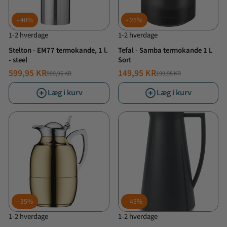
40%
25%
1-2 hverdage
1-2 hverdage
Stelton - EM77 termokande, 1 l.
Tefal - Samba termokande 1 L
- steel
Sort
599,95 KR
149,95 KR
999,95 KR
199,95 KR
NORMALPRIS
TILBUDSPRIS
NORMALPRIS
TILBUDSPRIS
Læg i kurv
Læg i kurv
35%
45%
1-2 hverdage
1-2 hverdage