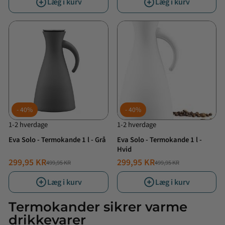
Læg i kurv
Læg i kurv
40%
40%
1-2 hverdage
1-2 hverdage
Eva Solo - Termokande 1 l - Grå
Eva Solo - Termokande 1 l -
Hvid
299,95 KR
299,95 KR
499,95 KR
499,95 KR
NORMALPRIS
TILBUDSPRIS
NORMALPRIS
TILBUDSPRIS
Læg i kurv
Læg i kurv
Termokander sikrer varme
drikkevarer