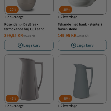
20%
25%
1-2 hverdage
1-2 hverdage
Rosendahl - DayBreak
Tekande med hank - stentøj i
termokande høj 1,0 l sand
farven stone
399,95 KR
149,95 KR
499,95 KR
199,95 KR
NORMALPRIS
TILBUDSPRIS
NORMALPRIS
TILBUDSPRIS
Læg i kurv
Læg i kurv
45%
45%
1-2 hverdage
1-2 hverdage