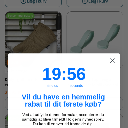
Læg i kurv
Læg i kurv
Sensommer udsalg
50%
38%
19
:
Countdown ends in:
55
19
:
55
1-2 hverdage
1-2 hverdage
Daily - grillhandske fløjl 18x33
Magnetclips til ophæng af
cm
viskestykker etc. silikone 2 stk.
minutes
seconds
29,95 KR
49,95 KR
59,95 KR
79,95 KR
NORMALPRIS
TILBUDSPRIS
NORMALPRIS
TILBUDSPRIS
Vil du have en hemmelig
rabat til dit første køb?
Læg i kurv
Læg i kurv
Ved at udfylde denne formular, accepterer du
Sensommer udsalg
Prisgaranti
Sensommer udsalg
samtidig at blive tilmeldt Holger's nyhedsbrev.
Du kan til enhver tid framelde dig.