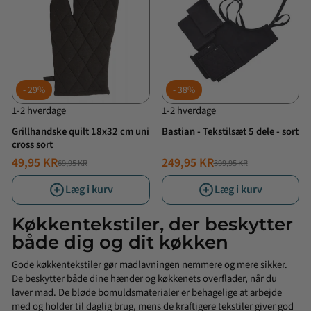
29%
38%
1-2 hverdage
1-2 hverdage
Grillhandske quilt 18x32 cm uni
Bastian - Tekstilsæt 5 dele - sort
cross sort
49,95 KR
249,95 KR
69,95 KR
399,95 KR
NORMALPRIS
TILBUDSPRIS
NORMALPRIS
TILBUDSPRIS
Læg i kurv
Læg i kurv
Køkkentekstiler, der beskytter
både dig og dit køkken
Gode køkkentekstiler gør madlavningen nemmere og mere sikker.
De beskytter både dine hænder og køkkenets overflader, når du
laver mad. De bløde bomuldsmaterialer er behagelige at arbejde
med og holder til daglig brug, mens de kraftigere tekstiler giver god