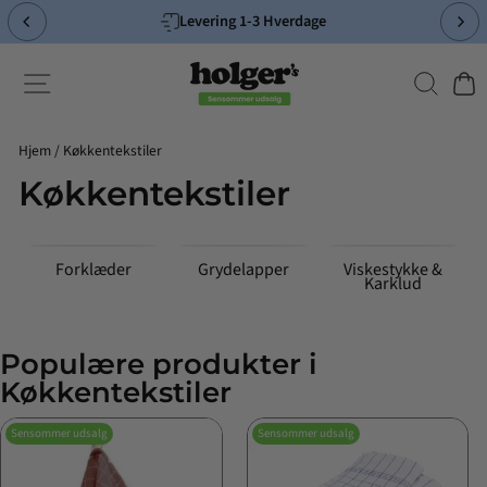
Spring
Levering 1-3 Hverdage
til
Pause
indhold
slideshow
Søg
Side-navigation
Indk
Hjem
/
Køkkentekstiler
Køkkentekstiler
Forklæder
Grydelapper
Viskestykke &
Karklud
Populære produkter i
Køkkentekstiler
Sensommer udsalg
Sensommer udsalg