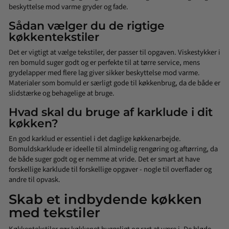
beskyttelse mod varme
gryder
og
fade
.
Sådan vælger du de rigtige
køkkentekstiler
Det er vigtigt at vælge tekstiler, der passer til opgaven.
Viskestykker
i
ren bomuld suger godt og er perfekte til at tørre service, mens
grydelappe
r
med flere lag giver sikker beskyttelse mod varme.
Materialer som bomuld er særligt gode til køkkenbrug, da de både er
slidstærke og behagelige at bruge.
Hvad skal du bruge af karklude i dit
køkken?
En god karklud er essentiel i det daglige køkkenarbejde.
Bomuldskarklude er ideelle til almindelig
rengøring
og aftørring, da
de både suger godt og er nemme at vride. Det er smart at have
forskellige karklude til forskellige opgaver - nogle til overflader og
andre til
opvask
.
Skab et indbydende køkken
med tekstiler