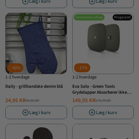
Læg i kurv
Læg i kurv
Sensommer udsalg
Prisgaranti
50%
17%
1-2 hverdage
1-2 hverdage
Daily - grillhandske denim blå
Eva Solo - Green Tools
Grydelapper Absorberer ikke
væsker - Silikone - Grøn
24,95 KR
149,95 KR
49,95 KR
179,95 KR
NORMALPRIS
TILBUDSPRIS
NORMALPRIS
TILBUDSPRIS
Læg i kurv
Læg i kurv