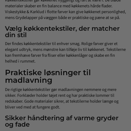
Køkkentekstiler gør køkkenet hyggeligt og rart at være i. De bløde
materialer skaber en fin balance med køkkenets hårde flader.
Viskestykke & Karklud
i flotte farver kan give køkkenet personlighed,
mens Grydelapper på væggen både er praktiske og pæne at se på.
Vælg køkkentekstiler, der matcher
din stil
Der findes køkkentekstiler til enhver smag. Rolige farver giver et
elegant udtryk, mens mønstre kan tilføje liv til køkkenet. Tekstilerne
kan fremhæve farver fra fliser eller køkkenlåger og skabe en fin
helhed i rummet.
Praktiske løsninger til
madlavning
De rigtige køkkentekstiler gør madlavningen nemmere og mere
sikker.
Forklæder
holder tøjet rent og har praktiske lommer til
redskaber. Gode materialer sikrer, at tekstilerne holder længe og
bliver ved med at fungere godt.
Sikker håndtering af varme gryder
og fade