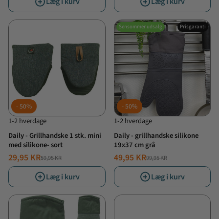
Læg i kurv
Læg i kurv
Sensommer udsalg
Prisgaranti
50%
50%
1-2 hverdage
1-2 hverdage
Daily - Grillhandske 1 stk. mini
Daily - grillhandske silikone
med silikone- sort
19x37 cm grå
29,95 KR
49,95 KR
59,95 KR
99,95 KR
NORMALPRIS
TILBUDSPRIS
NORMALPRIS
TILBUDSPRIS
Læg i kurv
Læg i kurv