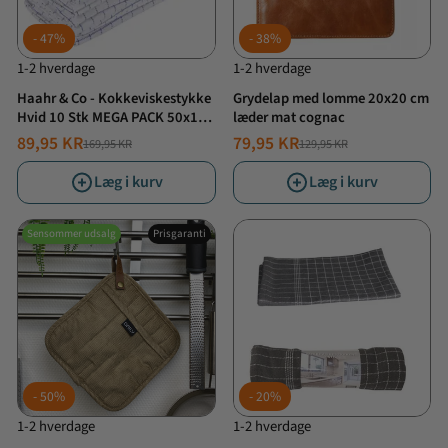
47%
38%
1-2 hverdage
1-2 hverdage
Haahr & Co - Kokkeviskestykke
Grydelap med lomme 20x20 cm
Hvid 10 Stk MEGA PACK 50x100
læder mat cognac
cm
89,95 KR
79,95 KR
169,95 KR
129,95 KR
NORMALPRIS
TILBUDSPRIS
NORMALPRIS
TILBUDSPRIS
Læg i kurv
Læg i kurv
Sensommer udsalg
Prisgaranti
50%
20%
1-2 hverdage
1-2 hverdage