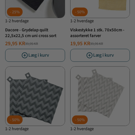
25%
50%
1-2 hverdage
1-2 hverdage
Dacore - Grydelap quilt
Viskestykke 1 stk. 70x50cm -
22,5x22,5 cm uni cross sort
assorteret farver
29,95 KR
19,95 KR
39,95 KR
39,95 KR
NORMALPRIS
TILBUDSPRIS
NORMALPRIS
TILBUDSPRIS
Læg i kurv
Læg i kurv
50%
50%
1-2 hverdage
1-2 hverdage