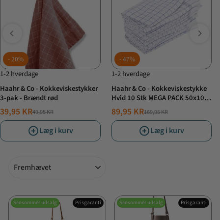
20%
47%
1-2 hverdage
1-2 hverdage
Haahr & Co - Kokkeviskestykker
Haahr & Co - Kokkeviskestykke
3-pak - Brændt rød
Hvid 10 Stk MEGA PACK 50x100
cm
39,95 KR
89,95 KR
49,95 KR
169,95 KR
NORMALPRIS
TILBUDSPRIS
NORMALPRIS
TILBUDSPRIS
Læg i kurv
Læg i kurv
Sorter
Sensommer udsalg
Prisgaranti
Sensommer udsalg
Prisgaranti