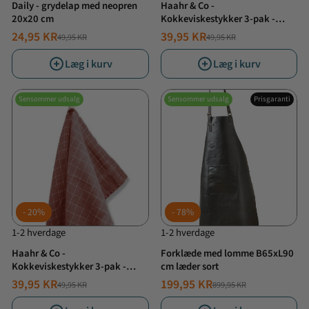
Daily - grydelap med neopren
Haahr & Co -
20x20 cm
Kokkeviskestykker 3-pak -
Mørke Grå
24,95 KR
39,95 KR
49,95 KR
49,95 KR
NORMALPRIS
TILBUDSPRIS
NORMALPRIS
TILBUDSPRIS
Læg i kurv
Læg i kurv
Sensommer udsalg
Sensommer udsalg
Prisgaranti
20%
78%
1-2 hverdage
1-2 hverdage
Haahr & Co -
Forklæde med lomme B65xL90
Kokkeviskestykker 3-pak -
cm læder sort
Brændt rød
39,95 KR
199,95 KR
49,95 KR
899,95 KR
NORMALPRIS
TILBUDSPRIS
NORMALPRIS
TILBUDSPRIS