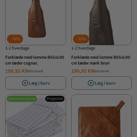
78%
78%
1-2 hverdage
1-2 hverdage
Forklæde med lomme B65xL90
Forklæde med lomme B65xL90
cm læder cognac
cm læder mørk brun
199,95 KR
199,95 KR
899,95 KR
899,95 KR
NORMALPRIS
TILBUDSPRIS
NORMALPRIS
TILBUDSPRIS
Læg i kurv
Læg i kurv
Sensommer udsalg
Prisgaranti