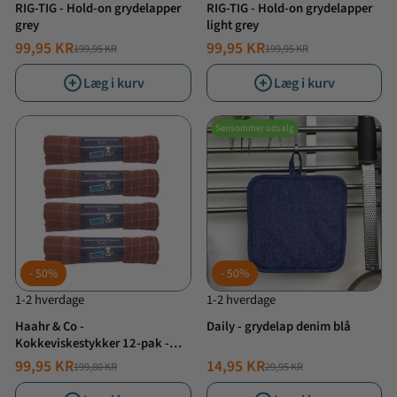
RIG-TIG - Hold-on grydelapper
RIG-TIG - Hold-on grydelapper
grey
light grey
99,95 KR
99,95 KR
199,95 KR
199,95 KR
NORMALPRIS
TILBUDSPRIS
NORMALPRIS
TILBUDSPRIS
Læg i kurv
Læg i kurv
Sensommer udsalg
50%
50%
1-2 hverdage
1-2 hverdage
Haahr & Co -
Daily - grydelap denim blå
Kokkeviskestykker 12-pak -
Brændt rød
99,95 KR
14,95 KR
199,80 KR
29,95 KR
NORMALPRIS
TILBUDSPRIS
NORMALPRIS
TILBUDSPRIS