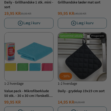
Daily - Grillhandske 1 stk. mini -
Grillhandske læder mat sort
sort
19,95 KR
99,95 KR
39,95 KR
149,95 KR
NORMALPRIS
TILBUDSPRIS
NORMALPRIS
TILBUDSPRIS
Læg i kurv
Læg i kurv
Sensommer udsalg
Prisgaranti
50%
1-2 hverdage
1-2 hverdage
Value pack - Mikrofiberklude
Daily - grydelap 19x19 cm sort
50 stk. - 30 x 30 cm i forskellige
farver
99,95 KR
14,95 KR
29,95 KR
NORMALPRIS
TILBUDSPRIS