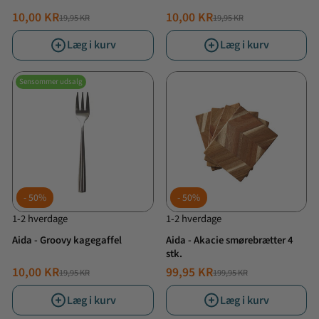
10,00 KR
10,00 KR
19,95 KR
19,95 KR
NORMALPRIS
TILBUDSPRIS
NORMALPRIS
TILBUDSPRIS
Læg i kurv
Læg i kurv
Sensommer udsalg
50%
50%
1-2 hverdage
1-2 hverdage
Aida - Groovy kagegaffel
Aida - Akacie smørebrætter 4
stk.
10,00 KR
99,95 KR
19,95 KR
199,95 KR
NORMALPRIS
TILBUDSPRIS
NORMALPRIS
TILBUDSPRIS
Læg i kurv
Læg i kurv