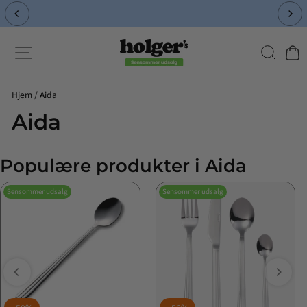
Spring
til
Pause
indhold
slideshow
Søg
Side-navigation
Indk
Hjem
/
Aida
Aida
Populære produkter i Aida
Sensommer udsalg
Sensommer udsalg