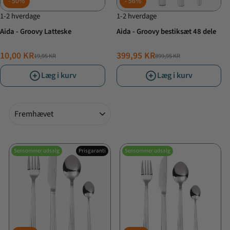
50%
56%
1-2 hverdage
1-2 hverdage
Aida - Groovy Latteske
Aida - Groovy bestiksæt 48 dele
10,00 KR
399,95 KR
19,95 KR
899,95 KR
NORMALPRIS
TILBUDSPRIS
NORMALPRIS
TILBUDSPRIS
Læg i kurv
Læg i kurv
Sorter
Sensommer udsalg
Prisgaranti
Sensommer udsalg