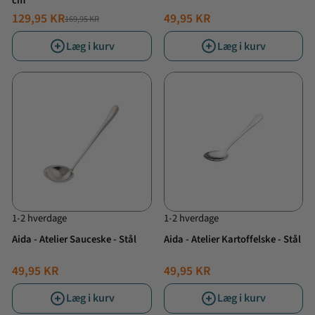
cm
129,95 KR
49,95 KR
169,95 KR
NORMALPRIS
TILBUDSPRIS
Læg i kurv
Læg i kurv
1-2 hverdage
1-2 hverdage
Aida - Atelier Sauceske - Stål
Aida - Atelier Kartoffelske - Stål
49,95 KR
49,95 KR
Læg i kurv
Læg i kurv