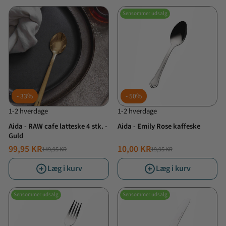
Sensommer udsalg
33%
50%
1-2 hverdage
1-2 hverdage
Aida - RAW cafe latteske 4 stk. -
Aida - Emily Rose kaffeske
Guld
99,95 KR
10,00 KR
149,95 KR
19,95 KR
NORMALPRIS
TILBUDSPRIS
NORMALPRIS
TILBUDSPRIS
Læg i kurv
Læg i kurv
Sensommer udsalg
Sensommer udsalg