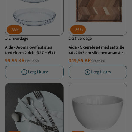
33%
36%
1-2 hverdage
1-2 hverdage
Aida - Aroma ovnfast glas
Aida - Skærebræt med saftrille
tærteform 2 dele Ø27 + Ø31
40x26x3 cm sildebensmønster
akacietræ
99,95 KR
349,95 KR
149,95 KR
549,95 KR
NORMALPRIS
TILBUDSPRIS
NORMALPRIS
TILBUDSPRIS
Læg i kurv
Læg i kurv