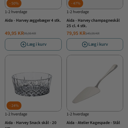
50%
47%
1-2 hverdage
1-2 hverdage
Aida - Harvey æggebæger 4 stk.
Aida - Harvey champagneskål
25 cl. 4 stk.
49,95 KR
79,95 KR
99,95 KR
149,95 KR
NORMALPRIS
TILBUDSPRIS
NORMALPRIS
TILBUDSPRIS
Læg i kurv
Læg i kurv
24%
1-2 hverdage
1-2 hverdage
Aida - Harvey Snack skål - 20
Aida - Atelier Kagespade - Stål