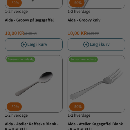
50%
50%
1-2 hverdage
1-2 hverdage
Aida - Groovy pålægsgaffel
Aida - Groovy kniv
10,00 KR
10,00 KR
19,95 KR
19,95 KR
NORMALPRIS
TILBUDSPRIS
NORMALPRIS
TILBUDSPRIS
Læg i kurv
Læg i kurv
Sensommer udsalg
Sensommer udsalg
50%
50%
1-2 hverdage
1-2 hverdage
Aida - Atelier Kaffeske Blank -
Aida - Atelier Kagegaffel Blank
Rustfrit Stål
- Rustfrit Stål