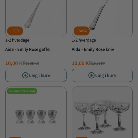
50%
50%
1-2 hverdage
1-2 hverdage
Aida - Emily Rose gaffel
Aida - Emily Rose kniv
10,00 KR
10,00 KR
19,95 KR
19,95 KR
NORMALPRIS
TILBUDSPRIS
NORMALPRIS
TILBUDSPRIS
Læg i kurv
Læg i kurv
Sensommer udsalg