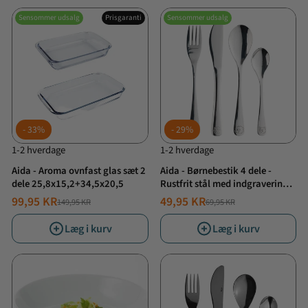
Sensommer udsalg
Prisgaranti
Sensommer udsalg
33%
29%
1-2 hverdage
1-2 hverdage
Aida - Aroma ovnfast glas sæt 2
Aida - Børnebestik 4 dele -
dele 25,8x15,2+34,5x20,5
Rustfrit stål med indgravering
af dyr
99,95 KR
49,95 KR
149,95 KR
69,95 KR
NORMALPRIS
TILBUDSPRIS
NORMALPRIS
TILBUDSPRIS
Læg i kurv
Læg i kurv