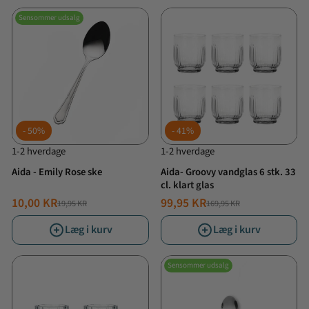
Sensommer udsalg
50%
41%
1-2 hverdage
1-2 hverdage
Aida - Emily Rose ske
Aida- Groovy vandglas 6 stk. 33
cl. klart glas
10,00 KR
99,95 KR
19,95 KR
169,95 KR
NORMALPRIS
TILBUDSPRIS
NORMALPRIS
TILBUDSPRIS
Læg i kurv
Læg i kurv
Sensommer udsalg