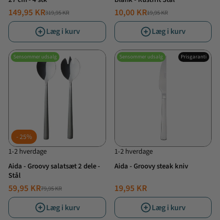
149,95 KR
10,00 KR
319,95 KR
19,95 KR
NORMALPRIS
TILBUDSPRIS
NORMALPRIS
TILBUDSPRIS
Læg i kurv
Læg i kurv
Sensommer udsalg
Sensommer udsalg
Prisgaranti
25%
1-2 hverdage
1-2 hverdage
Aida - Groovy salatsæt 2 dele -
Aida - Groovy steak kniv
Stål
59,95 KR
19,95 KR
79,95 KR
NORMALPRIS
TILBUDSPRIS
Læg i kurv
Læg i kurv