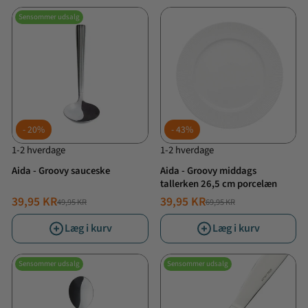
Sensommer udsalg
20%
43%
1-2 hverdage
1-2 hverdage
Aida - Groovy sauceske
Aida - Groovy middags
tallerken 26,5 cm porcelæn
39,95 KR
39,95 KR
49,95 KR
69,95 KR
NORMALPRIS
TILBUDSPRIS
NORMALPRIS
TILBUDSPRIS
Læg i kurv
Læg i kurv
Sensommer udsalg
Sensommer udsalg