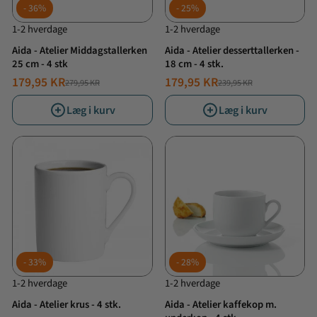
36%
25%
1-2 hverdage
1-2 hverdage
Aida - Atelier Middagstallerken
Aida - Atelier desserttallerken -
25 cm - 4 stk
18 cm - 4 stk.
179,95 KR
179,95 KR
279,95 KR
239,95 KR
NORMALPRIS
TILBUDSPRIS
NORMALPRIS
TILBUDSPRIS
Læg i kurv
Læg i kurv
33%
28%
1-2 hverdage
1-2 hverdage
Aida - Atelier krus - 4 stk.
Aida - Atelier kaffekop m.