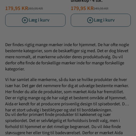
underkop - 4 stk.
179,95 KR
179,95 KR
269,95 KR
249,95 KR
NORMALPRIS
TILBUDSPRIS
NORMALPRIS
TILBUDSPRIS
Læg i kurv
Læg i kurv
Der findes rigtig mange mærker inde for hjemmet. De har ofte nogle
bestemte kategorier, som de beskæftiger sig med. Det er dog blevet
mere normalt, at mærkerne udvider deres produktudvalg. Du vil
derfor ofte finde de forskellige mærker inde for mange forskellige
kategorier.
Vi har samlet alle mærkerne, så du kan se hvilke produkter de hver
især har. Det gør det nemmere for dig at udvælge bestemte mærker.
Her finder du alle de produkter, som mærket Aida har fremstillet.
Der er rigtig mange og de har valgt et bestemt område af hjemmet.
Aida er kendt for at producere prisvenlig design til spisebordet. De
har et stort udvalg i bestiktyper og stel til
borddækningen
.
Du vil derfor primært finde produkter til køkkenet og især
spisebordet. Det er selvfølgelig et forholdsvis bredt valg, men i
forhold til hjemmet er det rimelige begrænset. Du vil ikke finde
støvsugere her eller ting til
badeværelset
. Derfor er mærket Aida