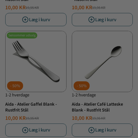
10,00 KR
10,00 KR
19,95 KR
19,95 KR
NORMALPRIS
TILBUDSPRIS
NORMALPRIS
TILBUDSPRIS
Læg i kurv
Læg i kurv
Sensommer udsalg
50%
50%
1-2 hverdage
1-2 hverdage
Aida - Atelier Gaffel Blank -
Aida - Atelier Café Latteske
Rustfrit Stål
Blank - Rustfrit Stål
10,00 KR
10,00 KR
19,95 KR
19,95 KR
NORMALPRIS
TILBUDSPRIS
NORMALPRIS
TILBUDSPRIS
Læg i kurv
Læg i kurv