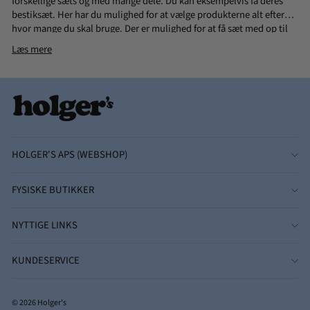
forskellige sæts og med mange dele. Du kan eksempelvis få deres
bestiksæt. Her har du mulighed for at vælge produkterne alt efter
hvor mange du skal bruge. Der er mulighed for at få sæt med op til
100 dele. Der burde derfor være rig mulighed for at få det antal af
Læs mere
produkter man ønsker.
HOLGER'S APS (WEBSHOP)
FYSISKE BUTIKKER
NYTTIGE LINKS
KUNDESERVICE
© 2026 Holger's