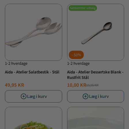
Sensommer udsalg
50%
1-2 hverdage
1-2 hverdage
Aida - Atelier Salatbestik - Stål
Aida - Atelier Dessertske Blank -
Rustfrit Stål
49,95 KR
10,00 KR
19,95 KR
NORMALPRIS
TILBUDSPRIS
Læg i kurv
Læg i kurv