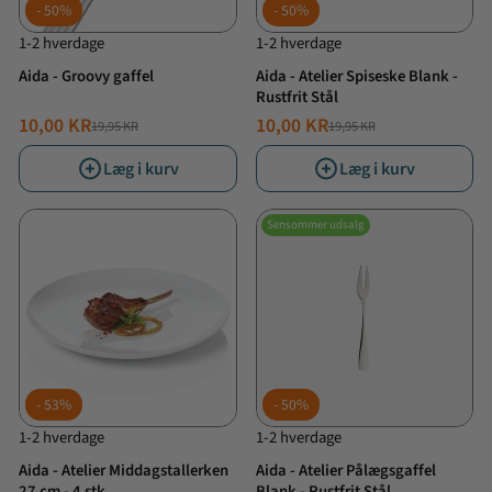
50%
50%
1-2 hverdage
1-2 hverdage
Aida - Groovy gaffel
Aida - Atelier Spiseske Blank -
Rustfrit Stål
10,00 KR
10,00 KR
19,95 KR
19,95 KR
NORMALPRIS
TILBUDSPRIS
NORMALPRIS
TILBUDSPRIS
Læg i kurv
Læg i kurv
Sensommer udsalg
53%
50%
1-2 hverdage
1-2 hverdage
Aida - Atelier Middagstallerken
Aida - Atelier Pålægsgaffel
27 cm - 4 stk
Blank - Rustfrit Stål