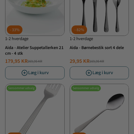
33%
82%
1-2 hverdage
1-2 hverdage
Aida - Atelier Suppetallerken 21
Aida - Børnebestik sort 4 dele
cm - 4 stk
179,95 KR
29,95 KR
269,95 KR
169,95 KR
NORMALPRIS
TILBUDSPRIS
NORMALPRIS
TILBUDSPRIS
Læg i kurv
Læg i kurv
Sensommer udsalg
Sensommer udsalg