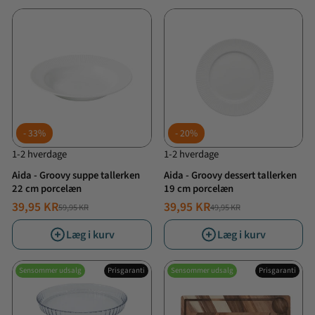
33%
20%
1-2 hverdage
1-2 hverdage
Aida - Groovy suppe tallerken
Aida - Groovy dessert tallerken
22 cm porcelæn
19 cm porcelæn
39,95 KR
39,95 KR
59,95 KR
49,95 KR
NORMALPRIS
TILBUDSPRIS
NORMALPRIS
TILBUDSPRIS
Læg i kurv
Læg i kurv
Sensommer udsalg
Prisgaranti
Sensommer udsalg
Prisgaranti