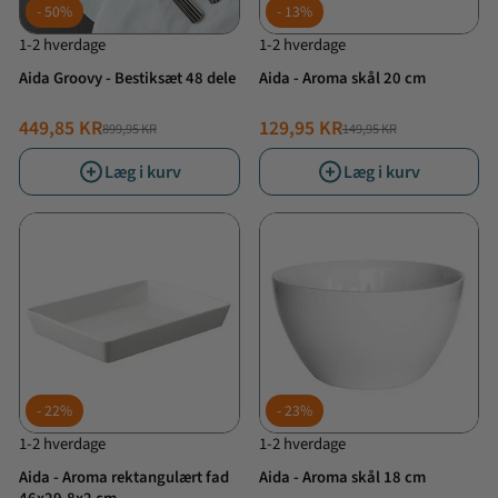
50%
13%
1-2 hverdage
1-2 hverdage
Aida Groovy - Bestiksæt 48 dele
Aida - Aroma skål 20 cm
449,85 KR
129,95 KR
899,95 KR
149,95 KR
NORMALPRIS
TILBUDSPRIS
NORMALPRIS
TILBUDSPRIS
Læg i kurv
Læg i kurv
22%
23%
1-2 hverdage
1-2 hverdage
Aida - Aroma rektangulært fad
Aida - Aroma skål 18 cm