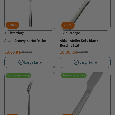
20%
50%
1-2 hverdage
1-2 hverdage
Aida - Groovy kartoffelske
Aida - Atelier Kniv Blank -
Rustfrit Stål
39,95 KR
10,00 KR
49,95 KR
19,95 KR
NORMALPRIS
TILBUDSPRIS
NORMALPRIS
TILBUDSPRIS
Læg i kurv
Læg i kurv
Sensommer udsalg
Sensommer udsalg