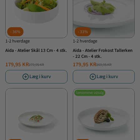
36%
33%
1-2 hverdage
1-2 hverdage
Aida - Atelier Skål 13 Cm - 4 stk.
Aida - Atelier Frokost Tallerken
- 22 Cm - 4 stk.
179,95 KR
179,95 KR
279,95 KR
269,95 KR
NORMALPRIS
TILBUDSPRIS
NORMALPRIS
TILBUDSPRIS
Læg i kurv
Læg i kurv
Sensommer udsalg