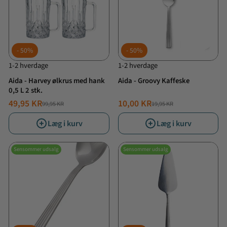
50%
50%
1-2 hverdage
1-2 hverdage
Aida - Harvey ølkrus med hank
Aida - Groovy Kaffeske
0,5 L 2 stk.
49,95 KR
10,00 KR
99,95 KR
19,95 KR
NORMALPRIS
TILBUDSPRIS
NORMALPRIS
TILBUDSPRIS
Læg i kurv
Læg i kurv
Sensommer udsalg
Sensommer udsalg