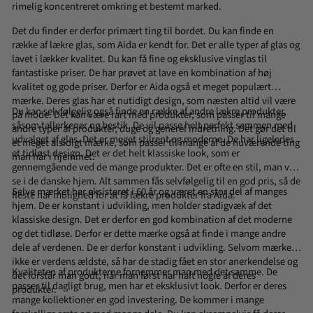
rimelig koncentreret omkring et bestemt marked.
Det du finder er derfor primært ting til bordet. Du kan finde en
række af lækre
glas
, som Aida er kendt for. Det er alle typer af glas og
lavet i lækker kvalitet. Du kan få fine og eksklusive vinglas til
fantastiske priser. De har prøvet at lave en kombination af høj
kvalitet og gode priser. Derfor er Aida også et meget populært
mærke. Deres glas har et nutidigt design, som næsten altid vil være
Du kan selvfølgelig også finde en række af andre lækre produkter,
på mode. Det kan være rart med produkter, som passer til mange
såsom
tallerkener
og
bestik.
De vil passe helt perfekt sammen med
andre typer af produkter, duge og generel indretning. Det gør det til
udvalget af glas. Det er meget stilrent og moderne. De har ligeledes
et meget alsidigt mærke, som passer til mange af de nuværende ting
et tidløst design. Det er det helt klassiske look, som er
man har i hjemmet.
gennemgående ved de mange produkter. Det er ofte en stil, man vil
se i de danske hjem. Alt sammen fås selvfølgelig til en god pris, så de
Selve mærket har eksisteret i 60 år og været en stor del af manges
fleste har mulighed for at få lækre produkter fra Aida.
hjem. De er konstant i udvikling, men holder stadigvæk af det
klassiske design. Det er derfor en god kombination af det moderne
og det tidløse. Derfor er dette mærke også at finde i mange andre
dele af verdenen. De er derfor konstant i udvikling. Selvom mærket
ikke er verdens ældste, så har de stadig fået en stor anerkendelse og
Kvaliteten af produkterne fornemmer man med det samme. De
det forstår man godt, når man først har haft nogle af deres
passer til dagligt brug, men har et eksklusivt look. Derfor er deres
produkter.
mange kollektioner en god investering. De kommer i mange