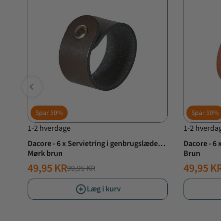
Spar
50%
Spar
50%
1-2 hverdage
1-2 hverda
Dacore - 6 x Servietring i genbrugslæder -
Dacore - 6 
Mørk brun
Brun
49,95 KR
49,95 K
99,95 KR
NORMALPRIS
TILBUDSPRIS
NORMAL
TILBUD
Læg i kurv