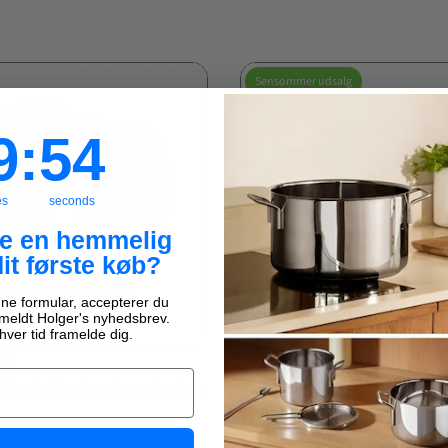
Sensommer udsalg
:
Countdown ends in:
52
9
:
52
es
seconds
ve en hemmelig
dit første køb?
ne formular, accepterer du
ilmeldt Holger's nyhedsbrev.
Spar
50%
hver tid framelde dig.
ge
1-2 hverdage
x Servietring i genbrugslæder -
Dacore - Dækkeserviet oval
genbrugslæder lys grå
R
49,95 KR
99,95 KR
99,95 KR