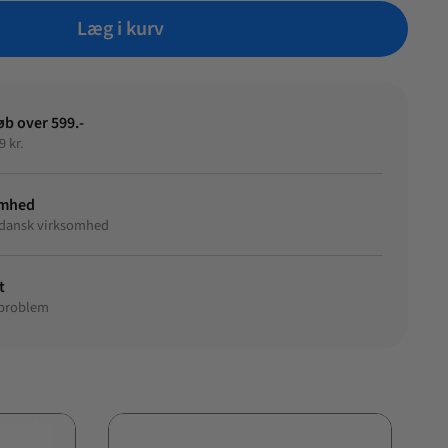
Læg i kurv
øb over 599.-
9 kr.
omhed
et dansk virksomhed
t
 problem
S