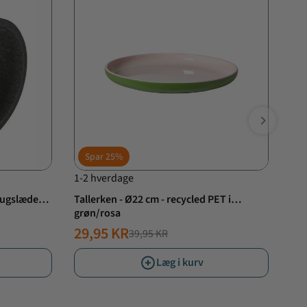
Spar
25%
S
1-2 hverdage
1-2
rugslæder -
Tallerken - Ø22 cm - recycled PET i
Tal
grøn/rosa
grø
29,95 KR
39
39,95 KR
NORMALPRIS
TILBUDSPRIS
N
TI
Læg i kurv