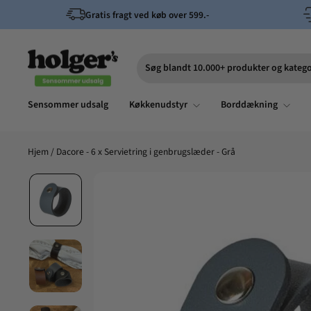
Spring
Gratis fragt ved køb over 599.-
til
indhold
Søg blandt 10.000+ produkter og katego
Søg
Sensommer udsalg
Køkkenudstyr
Borddækning
Hjem
/
Dacore - 6 x Servietring i genbrugslæder - Grå