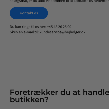
spørgsmål, er du altid velkommen til at kontakte os nedenfor
Kontakt os
Du kan ringe til os her: +45 48 26 25 00
Skriv en e-mail til:
kundeservice@hejholger.dk
Foretrækker du at handle
butikken?