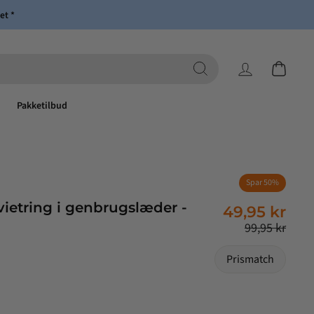
et *
Log ind
Indkøbsk
Pakketilbud
Spar 50%
Normalpris
Tilbudspris
vietring i genbrugslæder -
49,95 kr
99,95 kr
Prismatch