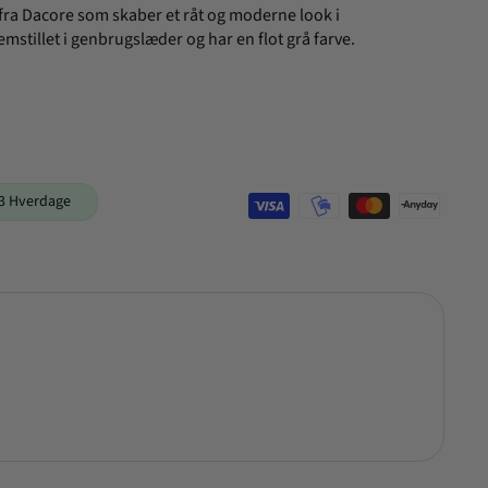
 fra Dacore som skaber et råt og moderne look i
stillet i genbrugslæder og har en flot grå farve.
1-3 Hverdage
Dacore -
6 x
49,95
Tilføj +
99,95
Spar 50%
Servietri
NORMALPRIS
TILBUDSPRIS
KR
KR
ng i
genbrug
slæder -
Grå