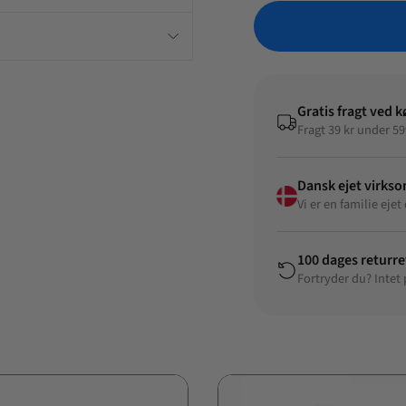
Gratis fragt ved k
Fragt 39 kr under 59
Dansk ejet virks
Vi er en familie ej
100 dages returre
Fortryder du? Intet