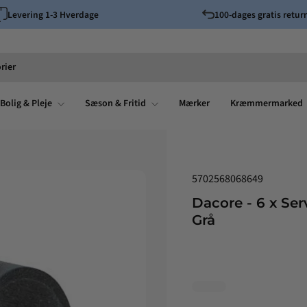
Levering 1-3 Hverdage
100-dages gratis returr
Pause
slideshow
rier
Bolig & Pleje
Sæson & Fritid
Mærker
Kræmmermarked
5702568068649
Dacore - 6 x Ser
Grå