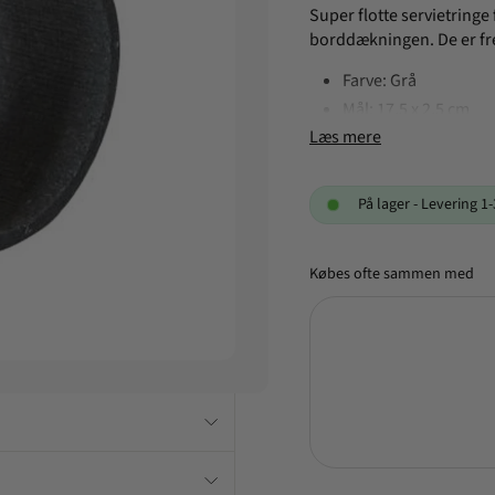
Super flotte servietringe
borddækningen. De er frem
Farve: Grå
Mål: 17,5 x 2,5 cm
Læs mere
Antal: 6 stk
På lager - Levering 
Købes ofte sammen med
1-2
hverdage