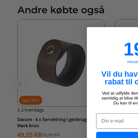
Andre købte også
19
1
minut
Vil du ha
rabat til 
Ved at udfylde den
samtidig at blive t
Spar
50%
Spar
50%
Du kan til en
1-2 hverdage
1-2 hverda
Email
Dacore - 6 x Servietring i genbrugslæder -
Dacore - 6 
Mørk brun
Sort
49,95 KR
49,95 K
99,95 KR