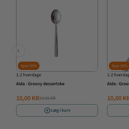
Spar
50%
Spar
50%
1-2 hverdage
1-2 hverda
Stål
Aida - Groovy dessertske
Aida - Groo
10,00 KR
10,00 K
19,95 KR
NORMALPRIS
TILBUDSPRIS
NORMAL
TILBUD
Læg i kurv