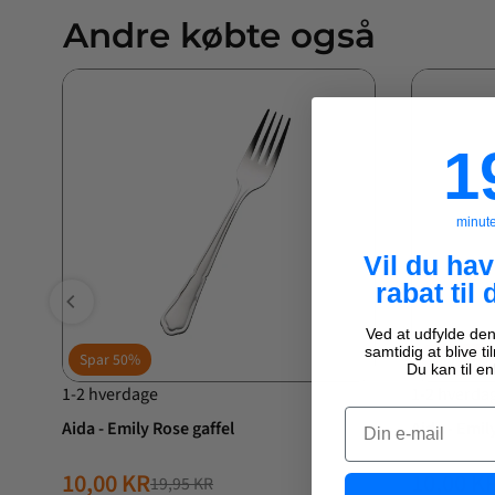
Andre købte også
19
1
minut
Vil du ha
rabat til 
Ved at udfylde den
samtidig at blive t
Spar
50%
Spar
50%
Du kan til en
1-2 hverdage
1-2 hverda
Email
Aida - Emily Rose gaffel
Aida - Emil
10,00 KR
10,00 K
19,95 KR