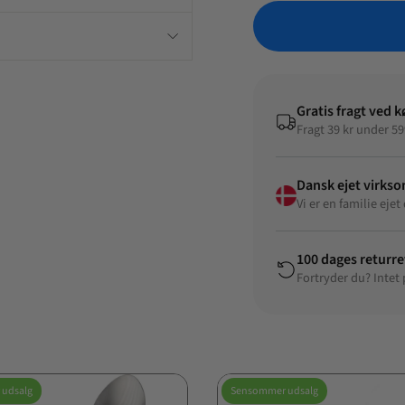
Gratis fragt ved k
Fragt 39 kr under 59
Dansk ejet virks
Vi er en familie ej
100 dages returre
Fortryder du? Intet
udsalg
Sensommer udsalg