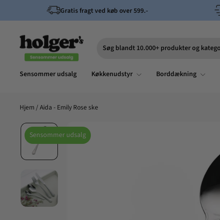
Spring
Gratis fragt ved køb over 599.-
til
indhold
Søg blandt 10.000+ produkter og katego
Søg
Sensommer udsalg
Køkkenudstyr
Borddækning
Hjem
/
Aida - Emily Rose ske
Sensommer udsalg