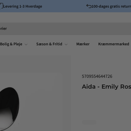
Levering 1-3 Hverdage
100-dages gratis returr
Pause
slideshow
rier
Bolig & Pleje
Sæson & Fritid
Mærker
Kræmmermarked
5709554644726
Aida - Emily Ro