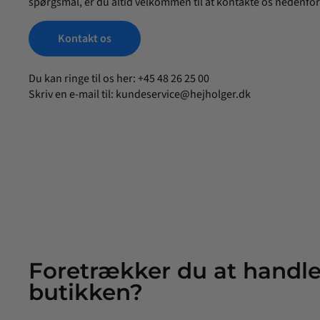
spørgsmål, er du altid velkommen til at kontakte os nedenfor
Kontakt os
Du kan ringe til os her: +45 48 26 25 00
Skriv en e-mail til:
kundeservice@hejholger.dk
Foretrækker du at handle
butikken?