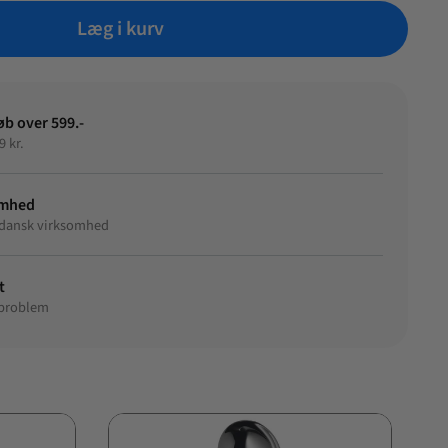
Læg i kurv
øb over 599.-
9 kr.
omhed
et dansk virksomhed
t
 problem
S