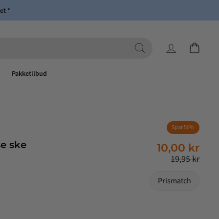
et *
Log ind
Indkøbsk
Pakketilbud
Spar 50%
Normalpris
Tilbudspris
se ske
10,00 kr
19,95 kr
Prismatch