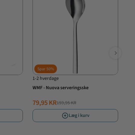
Spar
50%
S
1-2 hverdage
1-2
WMF - Nuova serveringsske
Zwi
79,95 KR
29
159,95 KR
NORMALPRIS
TILBUDSPRIS
N
TI
Læg i kurv