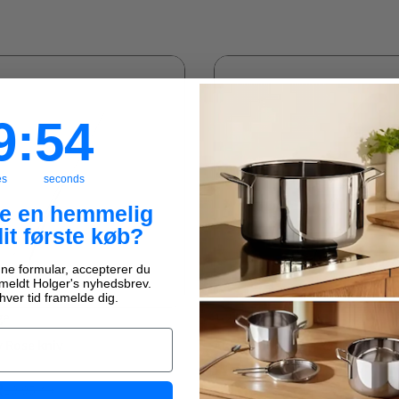
:
Countdown ends in:
53
9
:
53
es
seconds
ve en hemmelig
dit første køb?
ne formular, accepterer du
ilmeldt Holger's nyhedsbrev.
Spar
50%
hver tid framelde dig.
ge
1-2 hverdage
y Rose kniv
Aida - Emily Rose kaffeske
R
10,00 KR
19,95 KR
19,95 KR