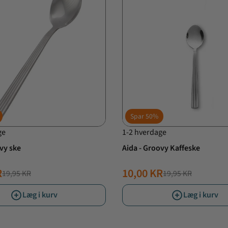
Spar
50%
ge
1-2 hverdage
vy ske
Aida - Groovy Kaffeske
R
10,00 KR
19,95 KR
19,95 KR
PRIS
SPRIS
NORMALPRIS
TILBUDSPRIS
Læg i kurv
Læg i kurv