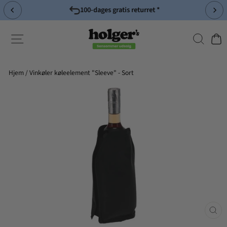
Spring
100-dages gratis returret *
til
Pause
indhold
slideshow
Søg
Side-navigation
Indk
Hjem
/
Vinkøler køleelement "Sleeve" - Sort
Luk
(esc