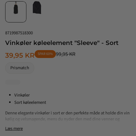
8719987518300
Vinkøler køleelement "Sleeve" - Sort
99,95 KR
39,95 KR
SPAR 60%
NORMALPRIS
TILBUDSPRIS
Prismatch
Vinkøler
Sort køleelement
Denne elegante vinkøler i sort er den perfekte måde at holde din vin
kølig og velsmagende, mens du nyder den med dine venner og
familie. Den er designet til at passe til de fleste almindelige
Læs mere
vinflasker og har et stilfuldt og moderne look, der passer ind i