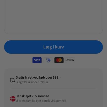
59,95
1-2
99,95
Spar 40%
NORMALPRIS
TILBUDSPRIS
KR
KR
hverdage
Tilføj +
Læg i kurv
Gratis fragt ved køb over 599.-
Fragt 39 kr under 599 kr.
Dansk ejet virksomhed
Vi er en familie ejet dansk virksomhed