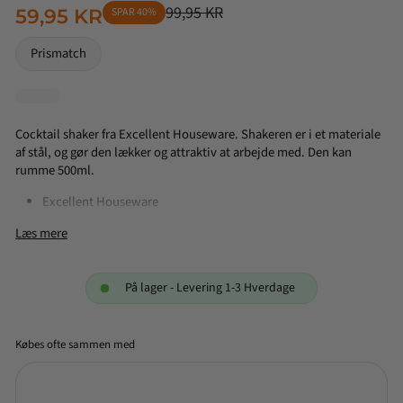
99,95 KR
59,95 KR
SPAR 40%
NORMALPRIS
TILBUDSPRIS
Prismatch
Cocktail shaker fra Excellent Houseware. Shakeren er i et materiale
af stål, og gør den lækker og attraktiv at arbejde med. Den kan
rumme 500ml.
Excellent Houseware
Materiale: Stål
Læs mere
Rummer 500 ml
Maskinevask: ja, men håndvask anbefales
På lager - Levering 1-3 Hverdage
Købes ofte sammen med
Excellent Houseware -
Cocktail Shaker - 500 ml