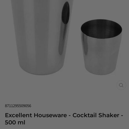
Luk
(esc
8711295509056
Excellent Houseware - Cocktail Shaker -
500 ml