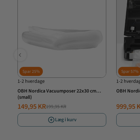
Spar
25%
Spar
57%
1-2 hverdage
1-2 hverda
OBH Nordica Vacuumposer 22x30 cm
OBH Nordic
(small)
149,95 KR
999,95 
199,95 KR
NORMALPRIS
TILBUDSPRIS
NORMAL
TILBUD
Læg i kurv