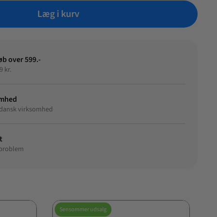
Læg i kurv
øb over 599.-
9 kr.
omhed
et dansk virksomhed
t
 problem
Sensommer udsalg
S