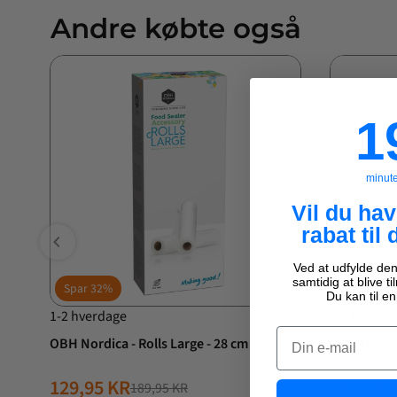
Andre købte også
19
1
minut
Vil du ha
rabat til 
Ved at udfylde den
samtidig at blive t
Spar
32%
Spar
14%
Du kan til en
1-2 hverdage
1-2 hverda
Email
OBH Nordica - Rolls Large - 28 cm
OBH Nordica - Vacuumposer La
cm
129,95 KR
179,95 
189,95 KR