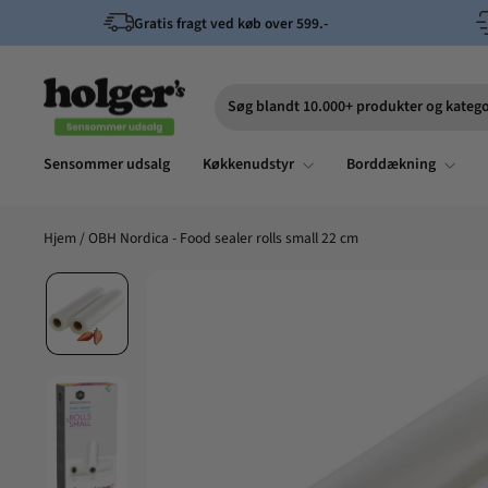
Spring
Gratis fragt ved køb over 599.-
til
indhold
Søg blandt 10.000+ produkter og katego
Søg
Sensommer udsalg
Køkkenudstyr
Borddækning
Hjem
/
OBH Nordica - Food sealer rolls small 22 cm