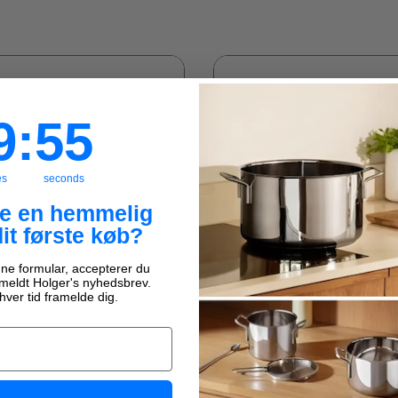
:
Countdown ends in:
54
9
:
54
es
seconds
ve en hemmelig
dit første køb?
ne formular, accepterer du
ilmeldt Holger's nyhedsbrev.
Spar
25%
hver tid framelde dig.
ge
1-2 hverdage
rge 28x40
OBH Nordica Vacuumposer 22
(small)
KR
149,95 KR
209,95 KR
199,95 KR