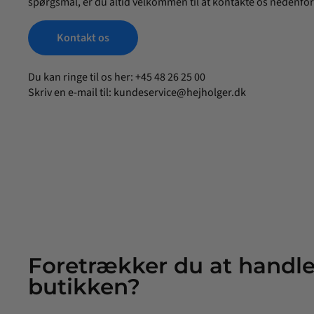
spørgsmål, er du altid velkommen til at kontakte os nedenfor
Kontakt os
Du kan ringe til os her: +45 48 26 25 00
Skriv en e-mail til:
kundeservice@hejholger.dk
Foretrækker du at handle
butikken?