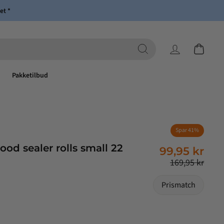
et *
Log ind
Indkøbsk
Pakketilbud
Spar 41%
Normalpris
Tilbudspris
od sealer rolls small 22
99,95 kr
169,95 kr
Prismatch