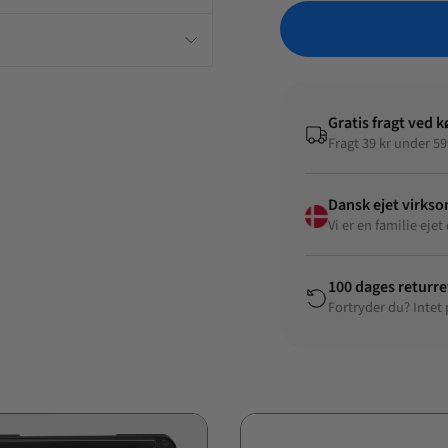
Gratis fragt ved k
Fragt 39 kr under 59
Dansk ejet virks
Vi er en familie ej
100 dages returre
Fortryder du? Intet