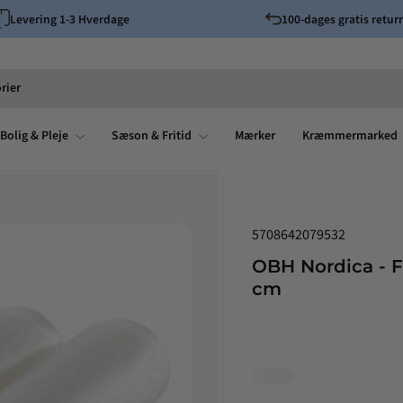
Levering 1-3 Hverdage
100-dages gratis returr
Pause
slideshow
rier
Bolig & Pleje
Sæson & Fritid
Mærker
Kræmmermarked
5708642079532
OBH Nordica - Fo
cm