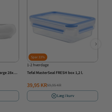
Spar
33%
S
1-2 hverdage
1-2
Tefal MasterSeal FRESH box 1,2 l.
Jam
2,1
39,95 KR
29
59,95 KR
NORMALPRIS
TILBUDSPRIS
N
TI
Læg i kurv