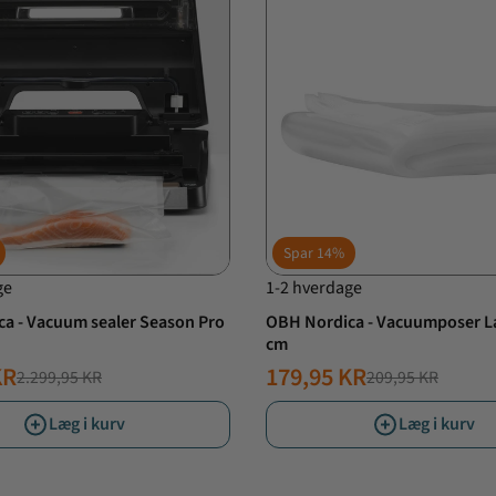
Spar
14%
ge
1-2 hverdage
a - Vacuum sealer Season Pro
OBH Nordica - Vacuumposer Large 28x40
cm
KR
179,95 KR
2.299,95 KR
209,95 KR
PRIS
SPRIS
NORMALPRIS
TILBUDSPRIS
Læg i kurv
Læg i kurv