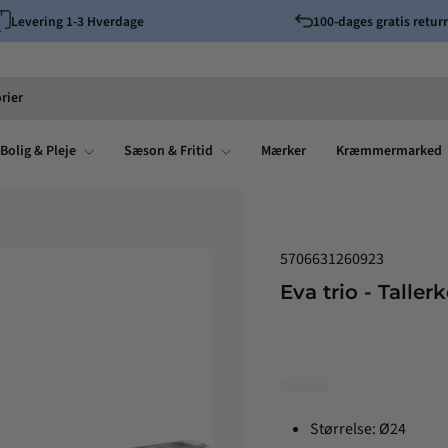
Levering 1-3 Hverdage
100-dages gratis returr
Pause
slideshow
rier
Bolig & Pleje
Sæson & Fritid
Mærker
Kræmmermarked
5706631260923
Eva trio - Tallerk
Størrelse: Ø24