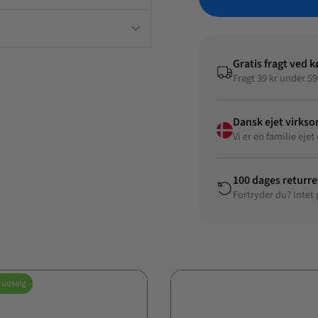
Dette tallerkenlåg er en p
og vil være et uundværlig
Gratis fragt ved k
Fragt 39 kr under 59
Dansk ejet virks
Vi er en familie ej
100 dages returre
Fortryder du? Intet
udsalg