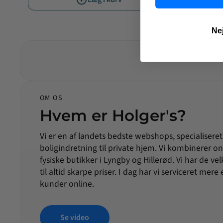
Nej
OM OS
Hvem er Holger's?
Vi er en af landets bedste webshops, specialiseret
boligindretning til private hjem. Vi kombinerer 
fysiske butikker i Lyngby og Hillerød. Vi har de 
til altid skarpe priser. I dag har vi serviceret mer
kunder online.
Se video