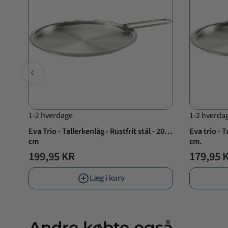
1-2 hverdage
1-2 hverda
Eva Trio - Tallerkenlåg - Rustfrit stål - 20
Eva trio - T
cm
cm.
199,95 KR
179,95 
Læg i kurv
Andre købte også