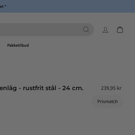
et *
Log ind
Indkøbsk
Pakketilbud
Normalpris
enlåg - rustfrit stål - 24 cm.
239,95 kr
Prismatch