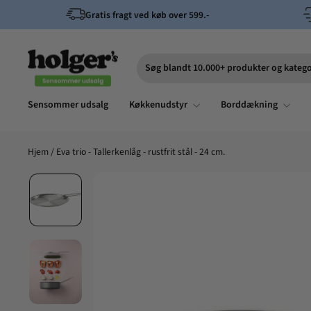
Spring
Gratis fragt ved køb over 599.-
til
indhold
Søg blandt 10.000+ produkter og katego
Søg
Sensommer udsalg
Køkkenudstyr
Borddækning
Hjem
/
Eva trio - Tallerkenlåg - rustfrit stål - 24 cm.