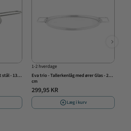
1-2 hverdage
1-2
 stål - 13
Eva trio - Tallerkenlåg med ører Glas - 24
Eva
cm
rec
299,95 KR
29
Læg i kurv