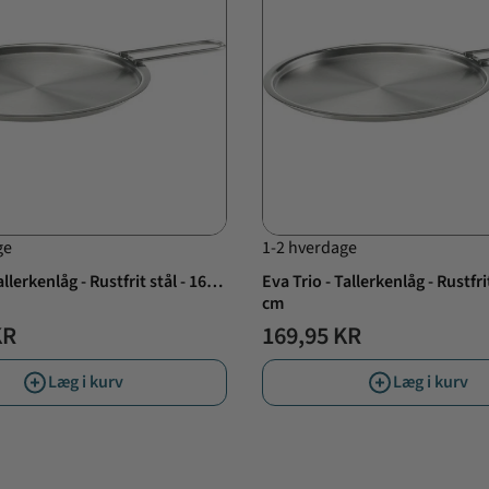
ge
1-2 hverdage
allerkenlåg - Rustfrit stål - 16
Eva Trio - Tallerkenlåg - Rustfrit
cm
KR
169,95 KR
Læg i kurv
Læg i kurv