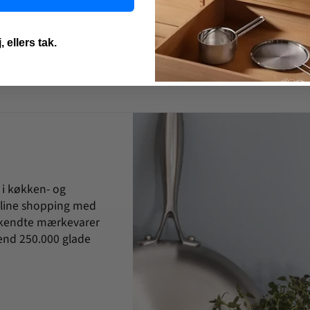
, ellers tak.
 i køkken- og
online shopping med
velkendte mærkevarer
e end 250.000 glade