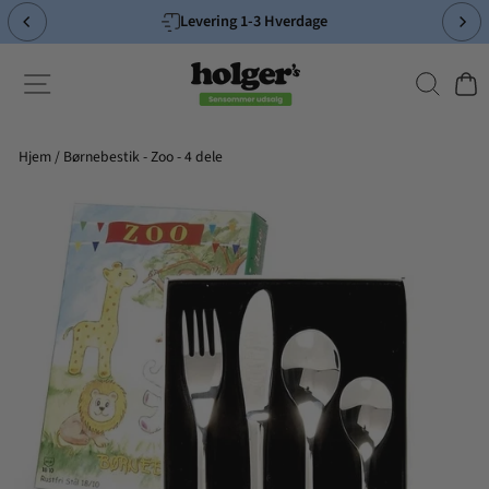
Spring
Levering 1-3 Hverdage
til
Pause
indhold
slideshow
Søg
Side-navigation
Indk
Hjem
/
Børnebestik - Zoo - 4 dele