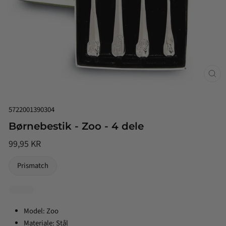
Luk
(esc
5722001390304
Børnebestik - Zoo - 4 dele
99,95 KR
NORMALPRIS
Prismatch
Model: Zoo
Materiale: Stål