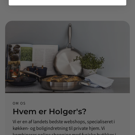
OM OS
Hvem er Holger's?
Vi er en af landets bedste webshops, specialiseret i
køkken- og boligindretning til private hjem. Vi
kombinerer online shopping med fysiske butikker i