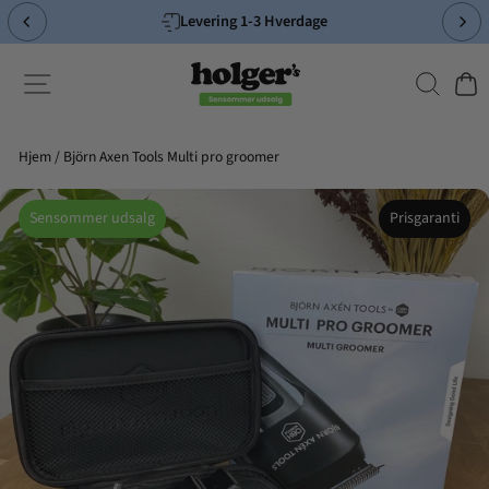
Spring
Levering 1-3 Hverdage
til
Pause
indhold
slideshow
Søg
Side-navigation
Indk
Hjem
/
Björn Axen Tools Multi pro groomer
Sensommer udsalg
Prisgaranti