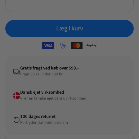
Specifikationer
Mærke:
Björn Axen Tools
Model:
Multi Pro Groomer
Læg i kurv
Funktioner:
10-i-én
Brugstid:
Op til 120 minutter pr. opladning
Opladningstid:
Ca. 1,5 time
Spænding:
100–240 V, 50/60 Hz (verdensomspændende
kompatibel)
Gratis fragt ved køb over 599.-
Teknologi:
Våd/tør – kan bruges i badet
Fragt 39 kr under 599 kr.
Materiale:
Titaniumbelagte rustfrie stålklinger – holdbare og
kræver ikke udskiftning
Opbevaring:
Robust beskyttende rejseetui til nem transport og
Dansk ejet virksomhed
opbevaring
Vi er en familie ejet dansk virksomhed
Inkluderer:
Kropsbarberhoved (hudkomfort),
præcisionsskægtrimmer (7 mm præcision), skægtrimmer (32
100 dages returret
mm blad), 3 justerbare hårkamme (3–17 mm, 0,5 mm
Fortryder du? Intet problem
præcisions-indstilling), næsetrimmer og øretrimmer
Modelnummer:
1830009079