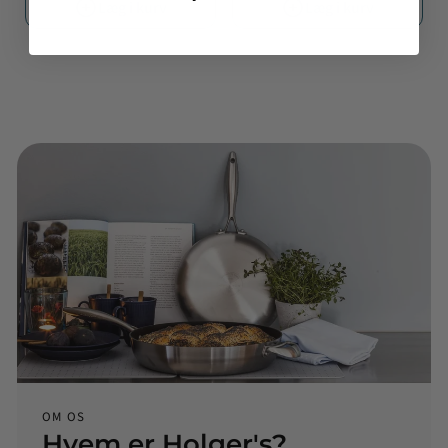
Læg i kurv
Læg i kurv
OM OS
Hvem er Holger's?