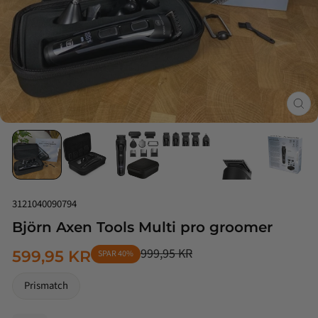
Luk
(esc
3121040090794
Björn Axen Tools Multi pro groomer
999,95 KR
599,95 KR
SPAR 40%
NORMALPRIS
TILBUDSPRIS
Prismatch