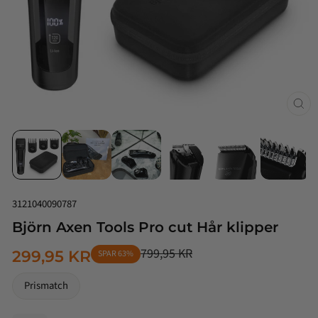
Luk
(esc
3121040090787
Björn Axen Tools Pro cut Hår klipper
799,95 KR
299,95 KR
SPAR 63%
NORMALPRIS
TILBUDSPRIS
Prismatch