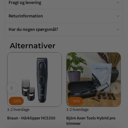
Fragt og levering
Returinformation
Har du nogen spørgsmål?
Alternativer
33%
50%
1-2 hverdage
1-2 hverdage
1
Braun - Hårklipper HC5350
Björn Axen Tools Hybrid pro
B
trimmer
g