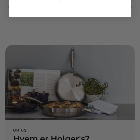
Læg i kurv
Læg i kurv
OM OS
Hvem er Holger's?