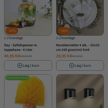
67%
40%
1-2 hverdage
1-2 hverdage
Day - Saftdispenser m.
Mundservietter 4 stk. - 35x35
tappehane - 4 Liter
cm 160 gram/m2 hvid
49,95 KR
29,95 KR
149,95 KR
49,95 KR
NORMALPRIS
TILBUDSPRIS
NORMALPRIS
TILBUDSPRIS
Læg i kurv
Læg i kurv
Sensommer udsalg