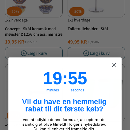
50%
50%
1-2 hverdage
1-2 hverdage
Conzept - Skål keramik med
Toiletrulleholder - Stål
mønster Ø12x6 cm ass. mønstre
19,95 KR
49,95 KR
39,95 KR
99,95 KR
NORMALPRIS
TILBUDSPRIS
NORMALPRIS
TILBUDSPRIS
Læg i kurv
Læg i kurv
19
:
Countdown ends in:
53
19
:
53
minutes
seconds
Vil du have en hemmelig
rabat til dit første køb?
44%
75%
Ved at udfylde denne formular, accepterer du
1-2 hverdage
1-2 hverdage
samtidig at blive tilmeldt Holger's nyhedsbrev.
Du kan til enhver tid framelde dig.