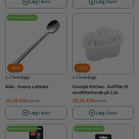
Læg i kurv
Læg i kurv
Sensommer udsalg
50%
33%
1-2 hverdage
1-2 hverdage
Aida - Groovy Latteske
Conzept Kitchen - Kulfilter til
vandfilterkande på 2,6L
10,00 KR
39,95 KR
19,95 KR
59,95 KR
NORMALPRIS
TILBUDSPRIS
NORMALPRIS
TILBUDSPRIS
Læg i kurv
Læg i kurv
Sensommer udsalg
Sensommer udsalg