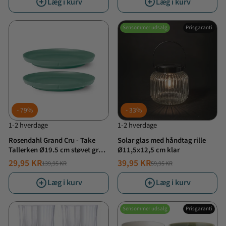
Læg i kurv
Læg i kurv
Sensommer udsalg
Prisgaranti
79%
33%
1-2 hverdage
1-2 hverdage
Rosendahl Grand Cru - Take
Solar glas med håndtag rille
Tallerken Ø19.5 cm støvet grøn
Ø11,5x12,5 cm klar
2 stk.
29,95 KR
39,95 KR
139,95 KR
59,95 KR
NORMALPRIS
TILBUDSPRIS
NORMALPRIS
TILBUDSPRIS
Læg i kurv
Læg i kurv
Sensommer udsalg
Prisgaranti