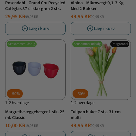
Rosendahl - Grand Cru Recycled
Alpina - Mikrovægt 0,1-3 Kg
Caféglas 37 cl klar grøn 2 stk.
Med 2 Bakker
29,95 KR
49,95 KR
99,95 KR
99,95 KR
NORMALPRIS
TILBUDSPRIS
NORMALPRIS
TILBUDSPRIS
Læg i kurv
Læg i kurv
Sensommer udsalg
Sensommer udsalg
Prisgaranti
50%
50%
1-2 hverdage
1-2 hverdage
Margrethe æggebæger 1 stk. 25
Tulipan buket 7 stk. 31 cm
ml. Classic
multi
10,00 KR
49,95 KR
19,95 KR
99,95 KR
NORMALPRIS
TILBUDSPRIS
NORMALPRIS
TILBUDSPRIS