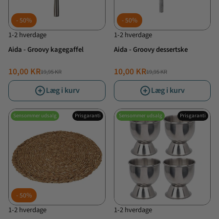
50%
50%
1-2 hverdage
1-2 hverdage
Aida - Groovy kagegaffel
Aida - Groovy dessertske
10,00 KR
10,00 KR
19,95 KR
19,95 KR
NORMALPRIS
TILBUDSPRIS
NORMALPRIS
TILBUDSPRIS
Læg i kurv
Læg i kurv
Sensommer udsalg
Prisgaranti
Sensommer udsalg
Prisgaranti
50%
1-2 hverdage
1-2 hverdage