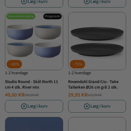
Læg i kurv
Læg i kurv
Sensommer udsalg
Prisgaranti
80%
75%
1-2 hverdage
1-2 hverdage
Studio Round - Skål North 11
Rosendahl Grand Cru - Take
cm 4 stk. River mix
Tallerken Ø26 cm grå 2 stk.
40,00 KR
29,95 KR
199,95 KR
119,95 KR
NORMALPRIS
TILBUDSPRIS
NORMALPRIS
TILBUDSPRIS
Læg i kurv
Læg i kurv