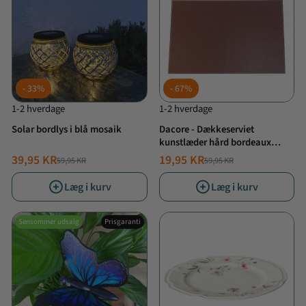
33%
67%
1-2 hverdage
1-2 hverdage
Solar bordlys i blå mosaik
Dacore - Dækkeserviet
kunstlæder hård bordeaux
30x45 cm
39,95 KR
19,95 KR
59,95 KR
59,95 KR
NORMALPRIS
TILBUDSPRIS
NORMALPRIS
TILBUDSPRIS
Læg i kurv
Læg i kurv
Sensommer udsalg
Prisgaranti