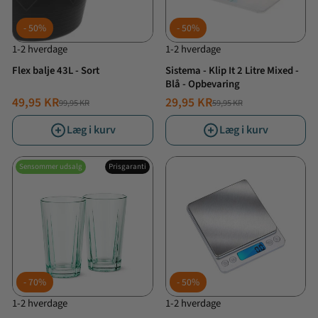
50%
50%
1-2 hverdage
1-2 hverdage
Flex balje 43L - Sort
Sistema - Klip It 2 Litre Mixed -
Blå - Opbevaring
49,95 KR
29,95 KR
99,95 KR
59,95 KR
NORMALPRIS
TILBUDSPRIS
NORMALPRIS
TILBUDSPRIS
Læg i kurv
Læg i kurv
Sensommer udsalg
Prisgaranti
70%
50%
1-2 hverdage
1-2 hverdage