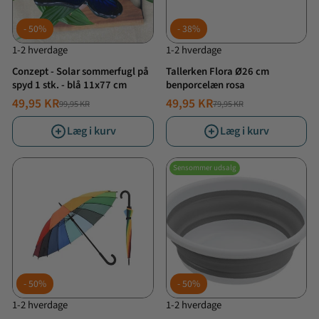
50%
38%
1-2 hverdage
1-2 hverdage
Conzept - Solar sommerfugl på
Tallerken Flora Ø26 cm
spyd 1 stk. - blå 11x77 cm
benporcelæn rosa
49,95 KR
49,95 KR
99,95 KR
79,95 KR
NORMALPRIS
TILBUDSPRIS
NORMALPRIS
TILBUDSPRIS
Læg i kurv
Læg i kurv
Sensommer udsalg
50%
50%
1-2 hverdage
1-2 hverdage