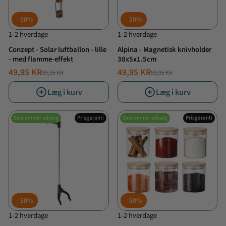
50%
50%
1-2 hverdage
1-2 hverdage
Conzept - Solar luftballon - lille
Alpina - Magnetisk knivholder
- med flamme-effekt
38x5x1.5cm
49,95 KR
49,95 KR
99,95 KR
99,95 KR
NORMALPRIS
TILBUDSPRIS
NORMALPRIS
TILBUDSPRIS
Læg i kurv
Læg i kurv
Sensommer udsalg
Prisgaranti
Sensommer udsalg
Prisgaranti
50%
50%
1-2 hverdage
1-2 hverdage