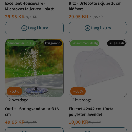
Excellent Houseware -
Bitz - Urtepotte skjuler 10cm
Microovns tallerken - plast
blå/sort
29,95 KR
29,95 KR
39,95 KR
149,95 KR
NORMALPRIS
TILBUDSPRIS
NORMALPRIS
TILBUDSPRIS
Læg i kurv
Læg i kurv
Sensommer udsalg
Prisgaranti
Sensommer udsalg
Prisgaranti
50%
60%
1-2 hverdage
1-2 hverdage
Outfit - Springvand solar Ø16
Fluenet 42x42 cm 100%
cm
polyester lavendel
49,95 KR
10,00 KR
99,95 KR
24,95 KR
NORMALPRIS
TILBUDSPRIS
NORMALPRIS
TILBUDSPRIS