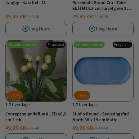
Lyngby - Karaffel - 1L
Rosendahl Grand Cru - Take
Skål Ø15.5 cm støvet grøn 2
stk.
39,95 KR
29,95 KR
99,95 KR
139,95 KR
NORMALPRIS
TILBUDSPRIS
NORMALPRIS
TILBUDSPRIS
Læg i kurv
Læg i kurv
Sensommer udsalg
Prisgaranti
Sensommer udsalg
Prisgaranti
50%
83%
1-2 hverdage
1-2 hverdage
Conzept solar ildflue 8 LED 66,5
Studio Round - Serveringsfad
cm 2 stk.
North 38 x 19 cm Matte
white/Shiny river
49,95 KR
49,95 KR
99,95 KR
299,95 KR
NORMALPRIS
TILBUDSPRIS
NORMALPRIS
TILBUDSPRIS