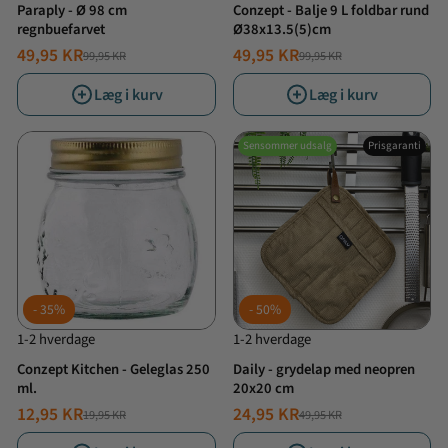
Paraply - Ø 98 cm
Conzept - Balje 9 L foldbar rund
regnbuefarvet
Ø38x13.5(5)cm
49,95 KR
49,95 KR
99,95 KR
99,95 KR
NORMALPRIS
TILBUDSPRIS
NORMALPRIS
TILBUDSPRIS
Læg i kurv
Læg i kurv
Sensommer udsalg
Prisgaranti
35%
50%
1-2 hverdage
1-2 hverdage
Conzept Kitchen - Geleglas 250
Daily - grydelap med neopren
ml.
20x20 cm
12,95 KR
24,95 KR
19,95 KR
49,95 KR
NORMALPRIS
TILBUDSPRIS
NORMALPRIS
TILBUDSPRIS