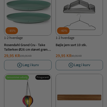
85%
40%
1-2 hverdage
1-2 hverdage
Rosendahl Grand Cru - Take
Bøjle jern sort 10 stk.
Tallerken Ø26 cm støvet grøn 2
stk.
29,95 KR
29,95 KR
199,95 KR
49,95 KR
NORMALPRIS
TILBUDSPRIS
NORMALPRIS
TILBUDSPRIS
Læg i kurv
Læg i kurv
Sensommer udsalg
Prisgaranti