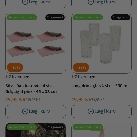
Læg i kurv
Læg i kurv
Sensommer udsalg
Prisgaranti
Sensommer udsalg
Prisgaranti
80%
38%
1-2 hverdage
1-2 hverdage
Bitz - Dækkeserviet 4 stk.
Long drink glas 4 stk. - 330 ml.
Grå/Light pink - 46 x 33 cm
49,95 KR
49,95 KR
249,95 KR
79,95 KR
NORMALPRIS
TILBUDSPRIS
NORMALPRIS
TILBUDSPRIS
Læg i kurv
Læg i kurv
Sensommer udsalg
Prisgaranti
Sensommer udsalg