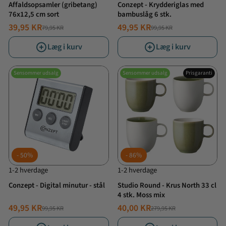
Affaldsopsamler (gribetang)
Conzept - Krydderiglas med
76x12,5 cm sort
bambuslåg 6 stk.
39,95 KR
49,95 KR
79,95 KR
99,95 KR
NORMALPRIS
TILBUDSPRIS
NORMALPRIS
TILBUDSPRIS
Læg i kurv
Læg i kurv
Sensommer udsalg
Sensommer udsalg
Prisgaranti
50%
86%
1-2 hverdage
1-2 hverdage
Conzept - Digital minutur - stål
Studio Round - Krus North 33 cl
4 stk. Moss mix
49,95 KR
40,00 KR
99,95 KR
279,95 KR
NORMALPRIS
TILBUDSPRIS
NORMALPRIS
TILBUDSPRIS