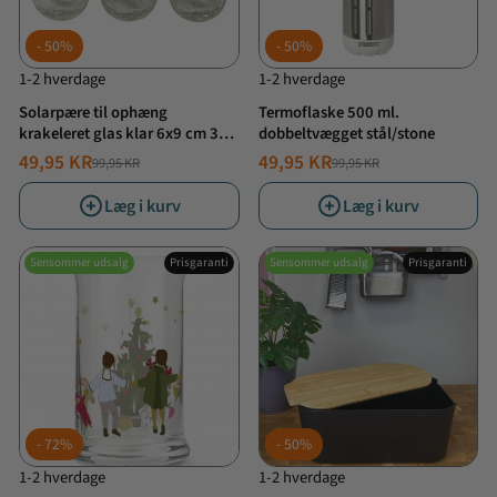
50%
50%
1-2 hverdage
1-2 hverdage
Solarpære til ophæng
Termoflaske 500 ml.
krakeleret glas klar 6x9 cm 3
dobbeltvægget stål/stone
stk.
49,95 KR
49,95 KR
99,95 KR
99,95 KR
NORMALPRIS
TILBUDSPRIS
NORMALPRIS
TILBUDSPRIS
Læg i kurv
Læg i kurv
Sensommer udsalg
Prisgaranti
Sensommer udsalg
Prisgaranti
72%
50%
1-2 hverdage
1-2 hverdage