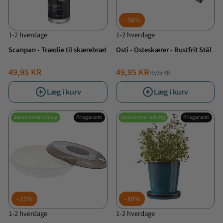
38%
1-2 hverdage
1-2 hverdage
Scanpan - Træolie til skærebræt
Osti - Osteskærer - Rustfrit Stål
49,95 KR
49,95 KR
79,95 KR
NORMALPRIS
TILBUDSPRIS
Læg i kurv
Læg i kurv
Sensommer udsalg
Prisgaranti
Sensommer udsalg
Prisgaranti
25%
80%
1-2 hverdage
1-2 hverdage