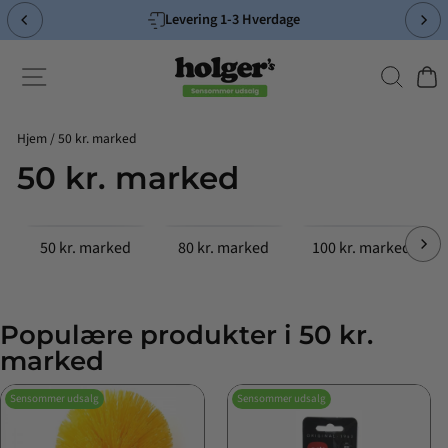
Spring
Levering 1-3 Hverdage
til
Pause
indhold
slideshow
Søg
Side-navigation
Indk
Hjem
/
50 kr. marked
50 kr. marked
50 kr. marked
80 kr. marked
100 kr. marked
Populære produkter i 50 kr.
marked
Sensommer udsalg
Sensommer udsalg