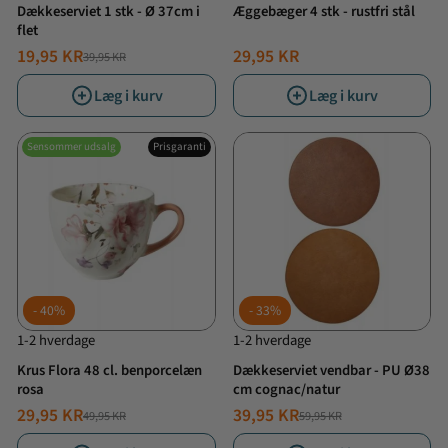
Dækkeserviet 1 stk - Ø 37cm i
Æggebæger 4 stk - rustfri stål
flet
19,95 KR
29,95 KR
39,95 KR
NORMALPRIS
TILBUDSPRIS
Læg i kurv
Læg i kurv
Sensommer udsalg
Prisgaranti
40%
33%
1-2 hverdage
1-2 hverdage
Krus Flora 48 cl. benporcelæn
Dækkeserviet vendbar - PU Ø38
rosa
cm cognac/natur
29,95 KR
39,95 KR
49,95 KR
59,95 KR
NORMALPRIS
TILBUDSPRIS
NORMALPRIS
TILBUDSPRIS