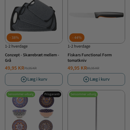
38%
44%
1-2 hverdage
1-2 hverdage
Conzept - Skærebræt mellem -
Fiskars Functional Form
Grå
tomatkniv
49,95 KR
49,95 KR
79,95 KR
89,95 KR
NORMALPRIS
TILBUDSPRIS
NORMALPRIS
TILBUDSPRIS
Læg i kurv
Læg i kurv
Sensommer udsalg
Prisgaranti
Sensommer udsalg