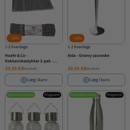
20%
20%
1-2 hverdage
1-2 hverdage
Haahr & Co -
Aida - Groovy sauceske
Kokkeviskestykker 3-pak -
Mørke Grå
39,95 KR
39,95 KR
49,95 KR
49,95 KR
NORMALPRIS
TILBUDSPRIS
NORMALPRIS
TILBUDSPRIS
Læg i kurv
Læg i kurv
Sensommer udsalg
Prisgaranti
Sensommer udsalg
Prisgaranti