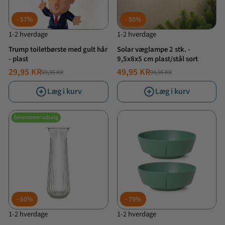
57%
50%
1-2 hverdage
1-2 hverdage
Trump toiletbørste med gult hår
Solar væglampe 2 stk. -
- plast
9,5x8x5 cm plast/stål sort
29,95 KR
49,95 KR
69,95 KR
99,95 KR
NORMALPRIS
TILBUDSPRIS
NORMALPRIS
TILBUDSPRIS
Læg i kurv
Læg i kurv
Sensommer udsalg
60%
79%
1-2 hverdage
1-2 hverdage