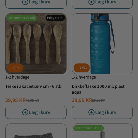
Læg i kurv
Læg i kurv
Sensommer udsalg
Prisgaranti
20%
33%
1-2 hverdage
1-2 hverdage
Teske i akacietræ 9 cm - 6 stk.
Drikkeflaske 1000 ml. plast
aqua
39,95 KR
39,95 KR
49,95 KR
59,95 KR
NORMALPRIS
TILBUDSPRIS
NORMALPRIS
TILBUDSPRIS
Læg i kurv
Læg i kurv
Sensommer udsalg