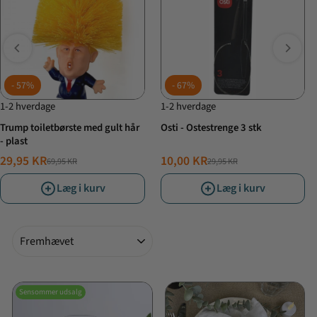
57%
67%
1-2 hverdage
1-2 hverdage
Trump toiletbørste med gult hår
Osti - Ostestrenge 3 stk
- plast
29,95 KR
10,00 KR
69,95 KR
29,95 KR
NORMALPRIS
TILBUDSPRIS
NORMALPRIS
TILBUDSPRIS
Læg i kurv
Læg i kurv
Sorter
Sensommer udsalg