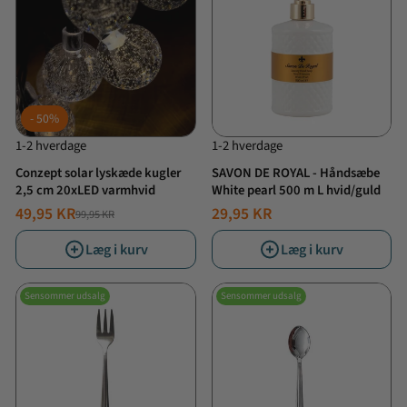
50%
1-2 hverdage
1-2 hverdage
Conzept solar lyskæde kugler
SAVON DE ROYAL - Håndsæbe
2,5 cm 20xLED varmhvid
White pearl 500 m L hvid/guld
49,95 KR
29,95 KR
99,95 KR
NORMALPRIS
TILBUDSPRIS
Læg i kurv
Læg i kurv
Sensommer udsalg
Sensommer udsalg