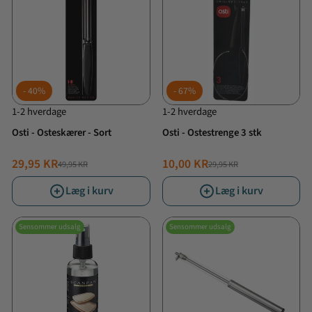
40%
67%
1-2 hverdage
1-2 hverdage
Osti - Osteskærer - Sort
Osti - Ostestrenge 3 stk
29,95 KR
10,00 KR
49,95 KR
29,95 KR
NORMALPRIS
TILBUDSPRIS
NORMALPRIS
TILBUDSPRIS
Læg i kurv
Læg i kurv
Sensommer udsalg
Sensommer udsalg