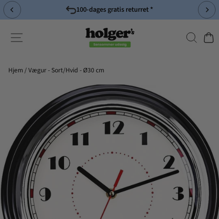
Spring
100-dages gratis returret *
til
Pause
indhold
slideshow
Søg
Side-navigation
Indk
Hjem
/
Vægur - Sort/Hvid - Ø30 cm