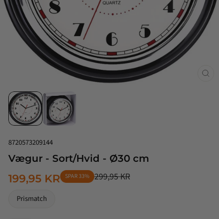
Luk
(esc
8720573209144
Vægur - Sort/Hvid - Ø30 cm
299,95 KR
199,95 KR
SPAR 33%
NORMALPRIS
TILBUDSPRIS
Prismatch