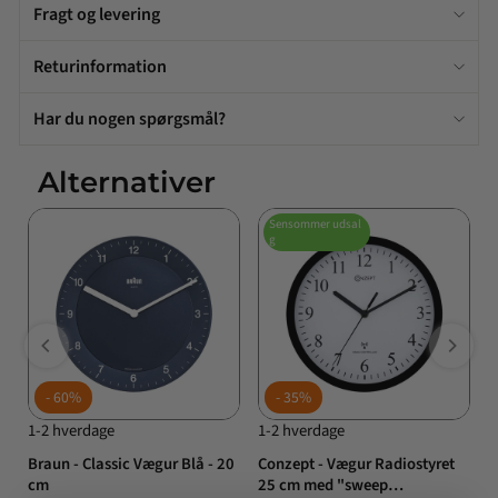
Fragt og levering
Returinformation
Har du nogen spørgsmål?
Alternativer
Sensommer udsal
g
60%
35%
1-2 hverdage
1-2 hverdage
1
Braun - Classic Vægur Blå - 20
Conzept - Vægur Radiostyret
C
cm
25 cm med "sweep
D