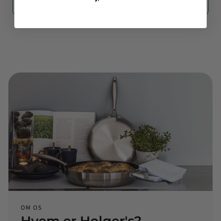
Læg i kurv
Læg i kurv
OM OS
Hvem er Holger's?