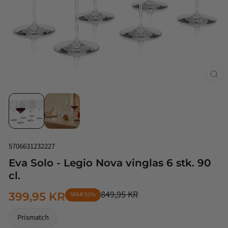
Luk
(esc
5706631232227
Eva Solo - Legio Nova vinglas 6 stk. 90
cl.
849,95 KR
399,95 KR
SPAR 53%
NORMALPRIS
TILBUDSPRIS
Prismatch