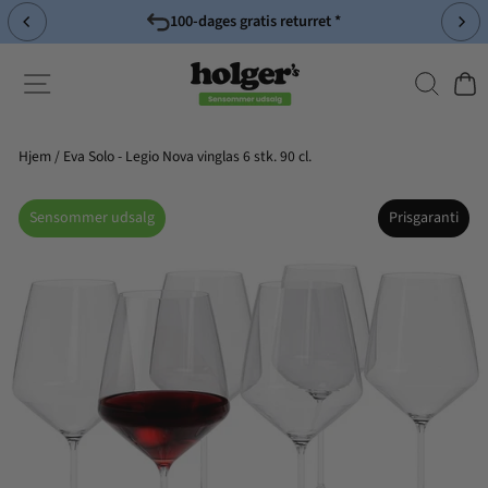
Spring
til
Pause
indhold
slideshow
Søg
Side-navigation
Indk
Hjem
/
Eva Solo - Legio Nova vinglas 6 stk. 90 cl.
Sensommer udsalg
Prisgaranti