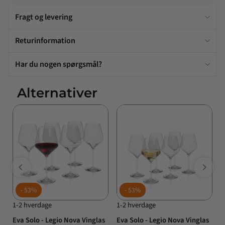
Fragt og levering
Returinformation
Har du nogen spørgsmål?
Alternativer
53%
53%
1-2 hverdage
1-2 hverdage
1
Eva Solo - Legio Nova Vinglas
Eva Solo - Legio Nova Vinglas
E