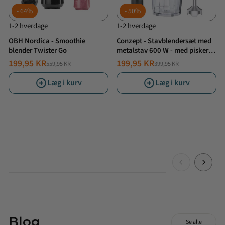
64%
50%
1-2 hverdage
1-2 hverdage
OBH Nordica - Smoothie
Conzept - Stavblendersæt med
blender Twister Go
metalstav 600 W - med piskeris
og minihakker
199,95 KR
199,95 KR
559,95 KR
399,95 KR
NORMALPRIS
TILBUDSPRIS
NORMALPRIS
TILBUDSPRIS
Læg i kurv
Læg i kurv
Blog
Se alle