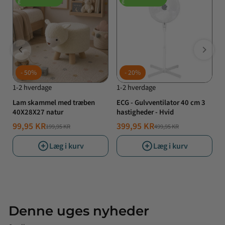
g
g
50%
20%
1-2 hverdage
1-2 hverdage
1
Lam skammel med træben
ECG - Gulvventilator 40 cm 3
H
40X28X27 natur
hastigheder - Hvid
b
99,95 KR
399,95 KR
9
199,95 KR
499,95 KR
NORMALPRIS
TILBUDSPRIS
NORMALPRIS
TILBUDSPRIS
T
Læg i kurv
Læg i kurv
Denne uges nyheder