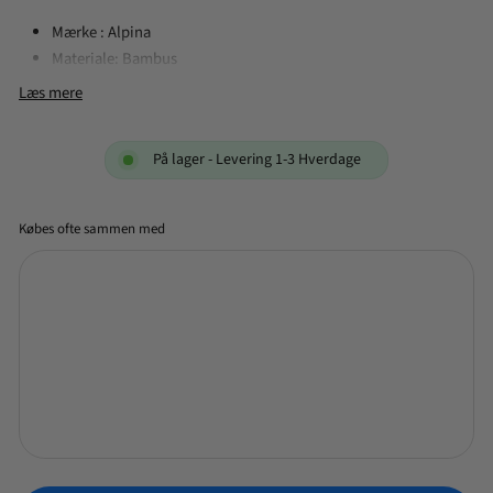
Mærke : Alpina
Materiale: Bambus
Længde: 66 cm
Læs mere
På lager - Levering 1-3 Hverdage
Købes ofte sammen med
Alpina støvkost 66 cm
bambus
59,95
1-2
79,95
Spar 25%
NORMALPRIS
TILBUDSPRIS
KR
KR
hverdage
Tilføj +