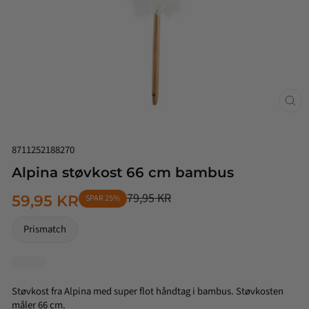
Luk
(esc
8711252188270
Alpina støvkost 66 cm bambus
79,95 KR
59,95 KR
SPAR 25%
NORMALPRIS
TILBUDSPRIS
Prismatch
Støvkost fra Alpina med super flot håndtag i bambus. Støvkosten
måler 66 cm.