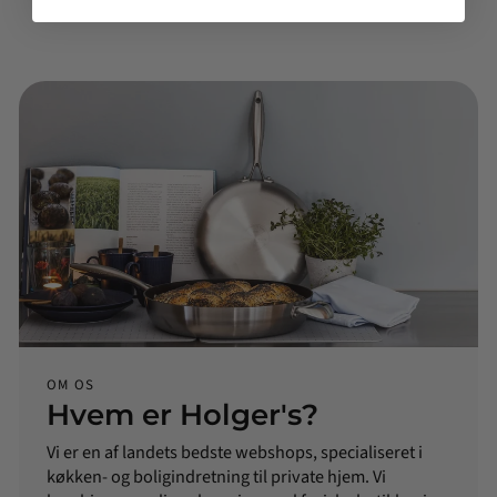
OM OS
Hvem er Holger's?
Vi er en af landets bedste webshops, specialiseret i
køkken- og boligindretning til private hjem. Vi