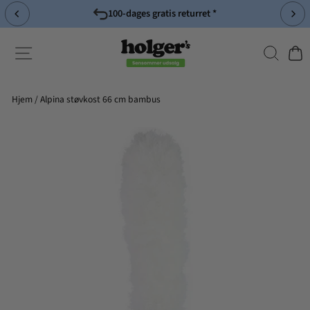
Spring
til
Pause
indhold
slideshow
Søg
Side-navigation
Indk
Hjem
/
Alpina støvkost 66 cm bambus