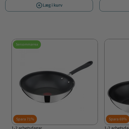
Læg i kurv
Sensommarrea
Spara
71%
Spara
69%
1-2 arbetsdagar
1-2 arbetsda