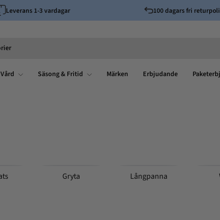
Leverans 1-3 vardagar
100 dagars fri returpoli
Pausa
bildspelet
rier
 Vård
Säsong & Fritid
Märken
Erbjudande
Paketerb
ats
Gryta
Långpanna