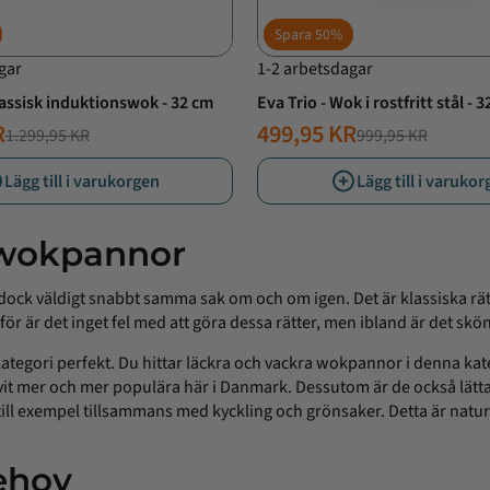
Spara
50%
gar
1-2 arbetsdagar
assisk induktionswok - 32 cm
Eva Trio - Wok i rostfritt stål - 
R
499,95 KR
1.299,95 KR
999,95 KR
T
ANDE
NORMALT
ERBJUDANDE
PRIS
PRIS
Lägg till i varukorgen
Lägg till i varuko
 wokpannor
 dock väldigt snabbt samma sak om och om igen. Det är klassiska rätte
rför är det inget fel med att göra dessa rätter, men ibland är det skön
tegori perfekt. Du hittar läckra och vackra wokpannor i denna katego
it mer och mer populära här i Danmark. Dessutom är de också lätta a
till exempel tillsammans med kyckling och grönsaker. Detta är naturl
ehov