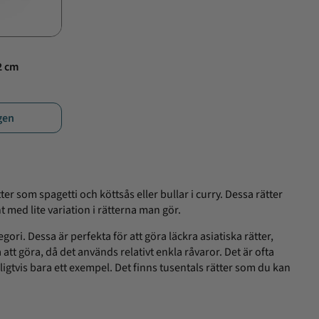
32 cm
rgen
r som spagetti och köttsås eller bullar i curry. Dessa rätter
t med lite variation i rätterna man gör.
ri. Dessa är perfekta för att göra läckra asiatiska rätter,
tt göra, då det används relativt enkla råvaror. Det är ofta
igtvis bara ett exempel. Det finns tusentals rätter som du kan