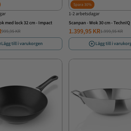
Spara
30%
gar
1-2 arbetsdagar
k med lock 32 cm - Impact
Scanpan - Wok 30 cm - TechnIQ
R
1.399,95 KR
999,95 KR
1.999,95 KR
T
ANDE
NORMALT
ERBJUDANDE
PRIS
PRIS
Lägg till i varukorgen
Lägg till i varuko