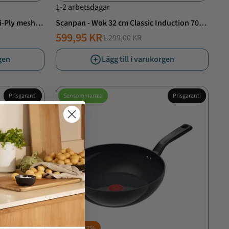
1-2 arbetsdagar
i-Ply mesh
Scanpan - Wok 32 cm Classic Induction 70-
k
årsjubileum
599,95 KR
1.299,00 KR
NORMALT
ERBJUDANDE
PRIS
PRIS
rgen
Lägg till i varukorgen
Prisgaranti
Sensommarrea
Prisgaranti
Spara
47%