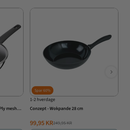
Spar
60%
1-2 hverdage
1-
-Ply mesh
Conzept - Wokpande 28 cm
Te
99,95 KR
1
249,95 KR
NORMALPRIS
TILBUDSPRIS
N
T