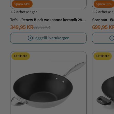
Spara
44%
Spara
30%
1-2 arbetsdagar
1-2 arbetsda
Tefal - Renew Black wokpanna keramik 28
Scanpan - Wo
cm
349,95 KR
699,95 K
629,95 KR
NORMALT
ERBJUDANDE
NORMAL
ERBJUD
PRIS
PRIS
PRIS
PRIS
Lägg till i varukorgen
Få tillbaka
Få tillbaka