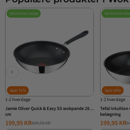
Sensommer udsalg
Sensommer udsa
Spar
71%
Spar
69%
1-2 hverdage
1-2 hverdage
Jamie Oliver Quick & Easy SS wokpande 28
Tefal Intuitio
cm
belægning
199,95 KR
199,95 KR
699,95 KR
6
NORMALPRIS
TILBUDSPRIS
NORMALPR
TILBUDSPR