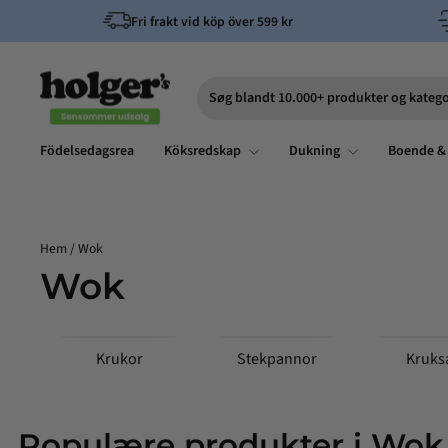
Hoppa
Fri frakt vid köp över 599 kr
till
innehållet
Søg blandt 10.000+ produkter og katego
Sök
Födelsedagsrea
Köksredskap
Dukning
Boende &
Hem
/
Wok
Wok
Krukor
Stekpannor
Kruks
Populære produkter i Wok