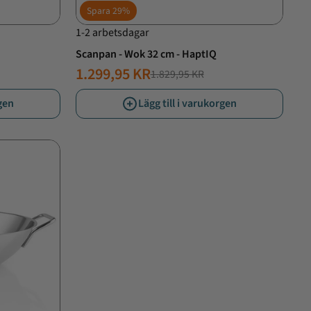
Spara
29%
1-2 arbetsdagar
Scanpan - Wok 32 cm - HaptIQ
1.299,95 KR
1.829,95 KR
NORMALT
ERBJUDANDE
PRIS
PRIS
rgen
Lägg till i varukorgen