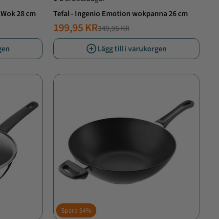
 Wok 28 cm
Tefal - Ingenio Emotion wokpanna 26 cm
199,95 KR
349,95 KR
NORMALT
ERBJUDANDE
PRIS
PRIS
rgen
Lägg till i varukorgen
Spara
54%