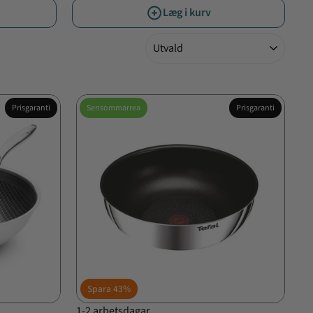
Læg i kurv
Sortera
Prisgaranti
Sensommarrea
Prisgaranti
Spara
43%
1-2 arbetsdagar