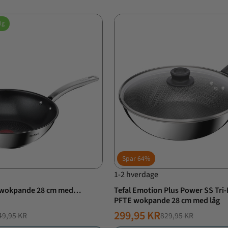
lg
Spar
64%
1-2 hverdage
n wokpande 28 cm med
Tefal Emotion Plus Power SS Tri
PFTE wokpande 28 cm med låg
299,95 KR
49,95 KR
829,95 KR
IS
IS
NORMALPRIS
TILBUDSPRIS