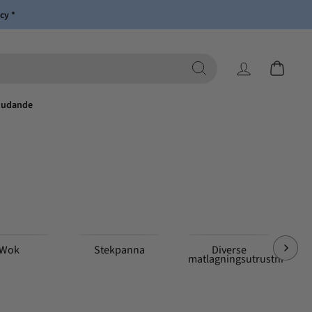
cy *
Logga in
Kundvagn
judande
Wok
Stekpanna
Diverse
matlagningsutrustning