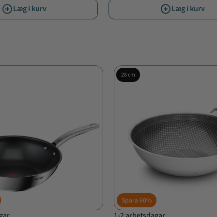
Læg i kurv
Læg i kurv
28 cm
Spara
60%
gar
1-2 arbetsdagar