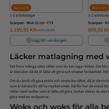
Spara
29%
Spara
31%
1-2 arbetsdagar
1-2 arbetsda
Scanpan - Wok 32 cm - CTX
Scanpan - Kl
1.199,95 KR
899,95 K
1.699,95 KR
NORMALT
ERBJUDANDE
NORMAL
ERBJUD
PRIS
PRIS
PRIS
PRIS
Lägg till i varukorgen
Läcker matlagning med
Det finns många olika rätter som du kan laga i köket. Det blir
är klassiker då de är lätta att göra och smakar fantastiskt. Dä
Om du ändå vill göra enkla och smakrika rätter, då är denna ka
som är kända för att ha mycket smak. Därför har de också bliv
rätter med nudlar som är lätta att göra. Sedan steker du den 
göra med en
wokpanna
.
Woks och woks för alla b