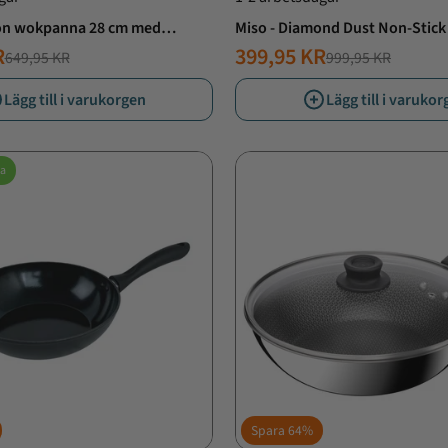
tion wokpanna 28 cm med
Miso - Diamond Dust Non-Stick
R
399,95 KR
649,95 KR
999,95 KR
T
ANDE
NORMALT
ERBJUDANDE
PRIS
PRIS
Lägg till i varukorgen
Lägg till i varuko
a
Spara
64%