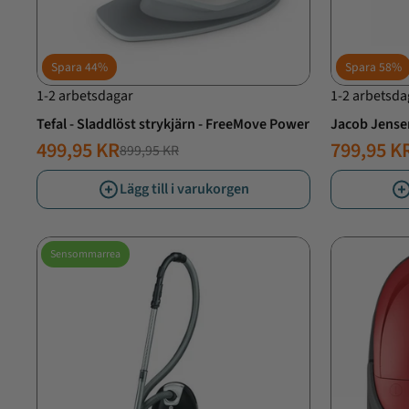
Spara
44%
Spara
58%
1-2 arbetsdagar
1-2 arbetsda
Tefal - Sladdlöst strykjärn - FreeMove Power
Jacob Jense
499,95 KR
799,95 K
899,95 KR
NORMALT
ERBJUDANDE
NORMAL
ERBJUD
PRIS
PRIS
PRIS
PRIS
Lägg till i varukorgen
Sensommarrea