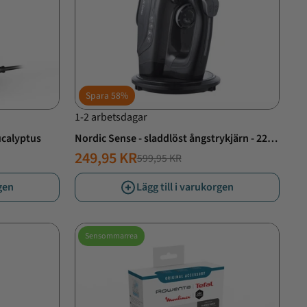
Spara
58%
1-2 arbetsdagar
ucalyptus
Nordic Sense - sladdlöst ångstrykjärn - 2200
watt
249,95 KR
599,95 KR
NORMALT
ERBJUDANDE
PRIS
PRIS
rgen
Lägg till i varukorgen
Sensommarrea