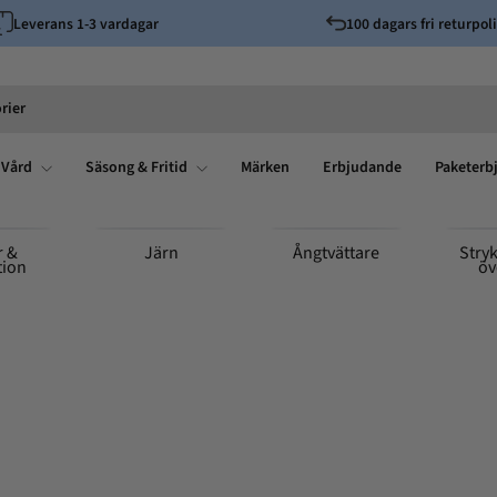
Leverans 1-3 vardagar
100 dagars fri returpoli
Pausa
bildspelet
rier
 Vård
Säsong & Fritid
Märken
Erbjudande
Paketerb
r &
Järn
Ångtvättare
Stry
tion
öv