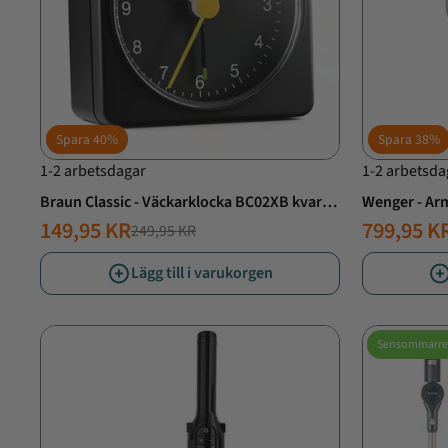
Spara
40%
Spara
38%
1-2 arbetsdagar
1-2 arbetsda
Braun Classic - Väckarklocka BC02XB kvarts
Wenger - Ar
fyrkant - Svart
149,95 KR
799,95 K
249,95 KR
NORMALT
ERBJUDANDE
NORMAL
ERBJUD
PRIS
PRIS
PRIS
PRIS
Lägg till i varukorgen
Sensommarre