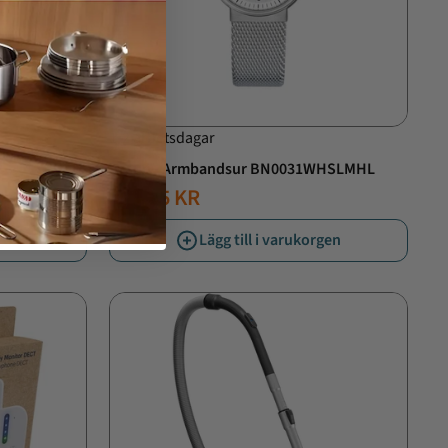
1-2 arbetsdagar
2
Braun - Armbandsur BN0031WHSLMHL
599,95 KR
rgen
Lägg till i varukorgen