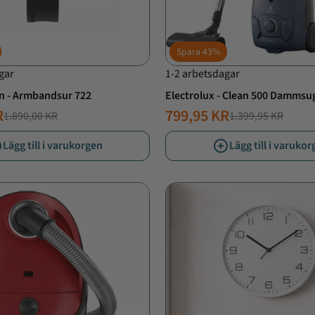
Spara
43%
gar
1-2 arbetsdagar
n - Armbandsur 722
Electrolux - Clean 500 Dammsu
denimblå - EB51C2DB
R
799,95 KR
1.890,00 KR
1.399,95 KR
T
ANDE
NORMALT
ERBJUDANDE
PRIS
PRIS
Lägg till i varukorgen
Lägg till i varuko