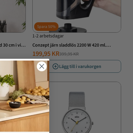
Spara
50%
1-2 arbetsdagar
30 cm i vit -
Conzept järn sladdlös 2200 W 420 ml.
keramisk stryksulan
199,95 KR
399,95 KR
NORMALT
ERBJUDANDE
PRIS
PRIS
rgen
Lägg till i varukorgen