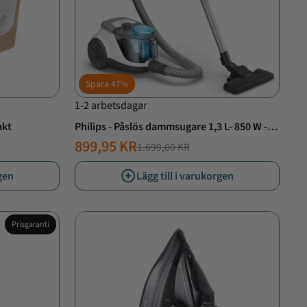
Spara
47%
1-2 arbetsdagar
akt
Philips - Påslös dammsugare 1,3 L- 850 W -
XB2122/09
899,95 KR
1.699,00 KR
NORMALT
ERBJUDANDE
PRIS
PRIS
rgen
Lägg till i varukorgen
Prisgaranti