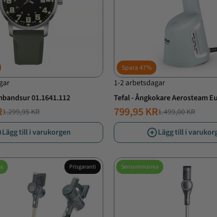
Spara
47%
gar
1-2 arbetsdagar
mbandsur 01.1641.112
Tefal - Ångkokare Aerosteam E
R
799,95 KR
1.299,95 KR
1.499,00 KR
T
ANDE
NORMALT
ERBJUDANDE
PRIS
PRIS
Lägg till i varukorgen
Lägg till i varuko
a
Prisgaranti
Sensommarrea