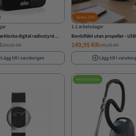
Spara
25%
gar
1-2 arbetsdagar
arklocka digital radiostyrd
Bordsfläkt utan propeller - US
Svart 5,75 cm
R
149,95 KR
299,95 KR
199,95 KR
T
ANDE
NORMALT
ERBJUDANDE
PRIS
PRIS
Lägg till i varukorgen
Lägg till i varuko
Sensommarrea