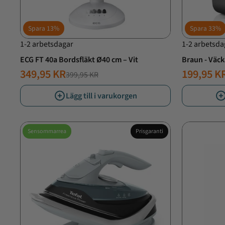
Spara
13%
Spara
33%
1-2 arbetsdagar
1-2 arbetsda
ECG FT 40a Bordsfläkt Ø40 cm – Vit
Braun - Väck
BC08B-DCF - 
349,95 KR
199,95 K
399,95 KR
NORMALT
ERBJUDANDE
NORMAL
ERBJUD
PRIS
PRIS
PRIS
PRIS
Lägg till i varukorgen
Sensommarrea
Prisgaranti