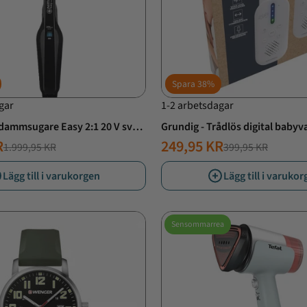
Spara
38%
gar
1-2 arbetsdagar
avdammsugare Easy 2:1 20 V svart
Grundig - Trådlös digital babyv
r
R
249,95 KR
1.999,95 KR
399,95 KR
T
ANDE
NORMALT
ERBJUDANDE
PRIS
PRIS
Lägg till i varukorgen
Lägg till i varuko
Sensommarrea