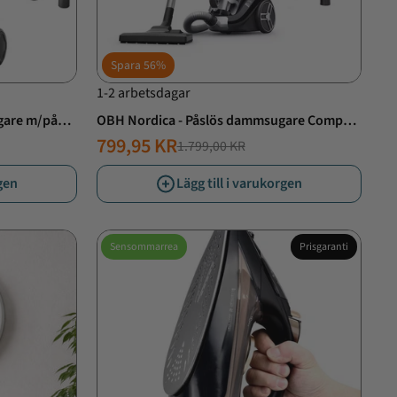
Spara
56%
1-2 arbetsdagar
gare m/påse
OBH Nordica - Påslös dammsugare Compact
Power XXL
799,95 KR
1.799,00 KR
NORMALT
ERBJUDANDE
PRIS
PRIS
rgen
Lägg till i varukorgen
Sensommarrea
Prisgaranti