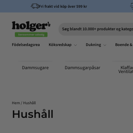
Hoppa
Fri frakt vid köp över 599 kr
till
innehållet
Søg blandt 10.000+ produkter og katego
Sök
Födelsedagsrea
Köksredskap
Dukning
Boende &
Dammsugare
Dammsugarpåsar
Klaffa
Ventila
Hem
/
Hushåll
Hushåll