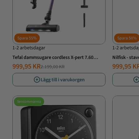
Spara
55%
Spara
50%
1-2 arbetsdagar
1-2 arbetsda
Tefal dammsugare cordless X-pert 7.60
Nilfisk - st
Essential
inkl. tillbehö
999,95 KR
999,95 K
2.199,00 KR
NORMALT
ERBJUDANDE
NORMAL
ERBJUD
PRIS
PRIS
PRIS
PRIS
Lägg till i varukorgen
Sensommarrea