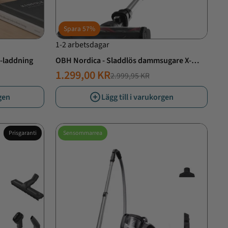
Spara
57%
1-2 arbetsdagar
B-laddning
OBH Nordica - Sladdlös dammsugare X-
Force 9.60 Flex Essential
1.299,00 KR
2.999,95 KR
NORMALT
ERBJUDANDE
PRIS
PRIS
rgen
Lägg till i varukorgen
Prisgaranti
Sensommarrea