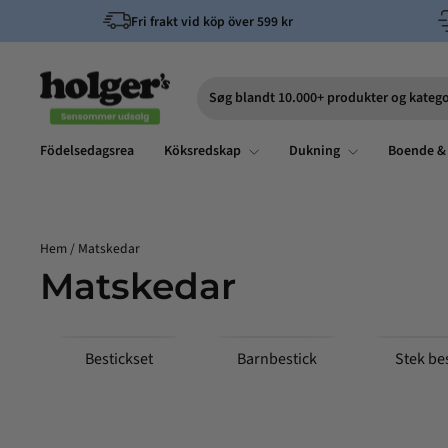
Hoppa
Fri frakt vid köp över 599 kr
till
innehållet
Søg blandt 10.000+ produkter og katego
Sök
Födelsedagsrea
Köksredskap
Dukning
Boende &
Hem
/
Matskedar
Matskedar
Bestickset
Barnbestick
Stek be