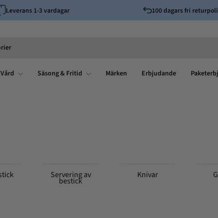
Leverans 1-3 vardagar
100 dagars fri returpoli
Pausa
bildspelet
rier
 Vård
Säsong & Fritid
Märken
Erbjudande
Paketerb
stick
Servering av
Knivar
G
bestick