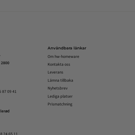
Användbara länkar
y
Om hw-homeware
 2800
Kontakta oss
Leverans
Lämna tillbaka
Nyhetsbrev
5 87 09 41
Lediga platser
Prismatchning
llerød
48 24 65 11