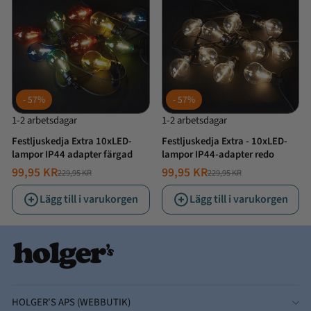
57%
57%
1-2 arbetsdagar
1-2 arbetsdagar
Festljuskedja Extra 10xLED-
Festljuskedja Extra - 10xLED-
lampor IP44 adapter färgad
lampor IP44-adapter redo
99,95 KR
99,95 KR
229,95 KR
229,95 KR
NORMALT
ERBJUDANDE
NORMALT
ERBJUDANDE
PRIS
PRIS
PRIS
PRIS
Lägg till i varukorgen
Lägg till i varukorgen
HOLGER'S APS (WEBBUTIK)