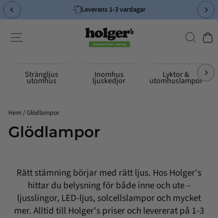
Hoppa
Leverans 1-3 vardagar
till
Pausa
innehållet
bildspelet
Sök
Sidnavigering
Kund
Strängljus
Inomhus
Lyktor &
utomhus
ljuskedjor
utomhuslampor
Hem
/
Glödlampor
Glödlampor
Rätt stämning börjar med rätt ljus. Hos Holger's
hittar du belysning för både inne och ute –
ljusslingor, LED-ljus, solcellslampor och mycket
mer. Alltid till Holger's priser och levererat på 1-3