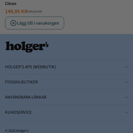
Citron
149,95 KR
299,95 KR
NORMALT
ERBJUDANDE
PRIS
PRIS
Lägg till i varukorgen
HOLGER'S APS (WEBBUTIK)
FYSISKA BUTIKER
ANVÄNDBARA LÄNKAR
KUNDSERVICE
© 2026 Holger's