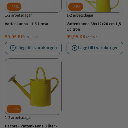
23%
23%
1-2 arbetsdagar
1-2 arbetsdagar
Vattenkanna - 1,5 L rosa
Vattenkanna 38x12x20 cm 1,5
L citron
99,95 KR
99,95 KR
129,95 KR
129,95 KR
NORMALT
ERBJUDANDE
NORMALT
ERBJUDANDE
PRIS
PRIS
PRIS
PRIS
Lägg till i varukorgen
Lägg till i varukorgen
50%
1-2 arbetsdagar
Dacore - Vattenkanna 8 liter -