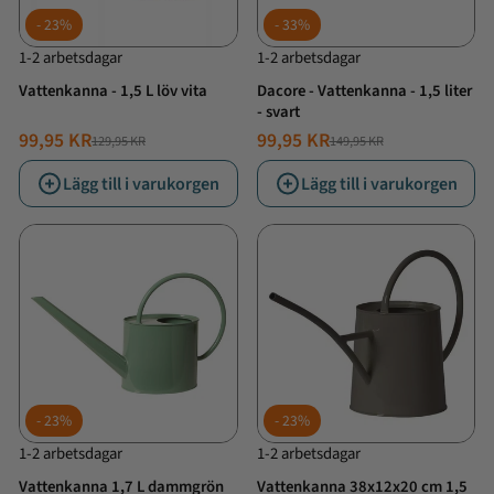
23%
33%
1-2 arbetsdagar
1-2 arbetsdagar
Vattenkanna - 1,5 L löv vita
Dacore - Vattenkanna - 1,5 liter
- svart
99,95 KR
99,95 KR
129,95 KR
149,95 KR
NORMALT
ERBJUDANDE
NORMALT
ERBJUDANDE
PRIS
PRIS
PRIS
PRIS
Lägg till i varukorgen
Lägg till i varukorgen
23%
23%
1-2 arbetsdagar
1-2 arbetsdagar
Vattenkanna 1,7 L dammgrön
Vattenkanna 38x12x20 cm 1,5