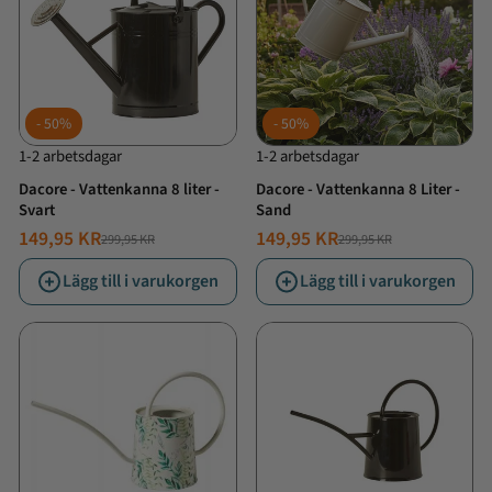
50%
50%
1-2 arbetsdagar
1-2 arbetsdagar
Dacore - Vattenkanna 8 liter -
Dacore - Vattenkanna 8 Liter -
Svart
Sand
149,95 KR
149,95 KR
299,95 KR
299,95 KR
NORMALT
ERBJUDANDE
NORMALT
ERBJUDANDE
PRIS
PRIS
PRIS
PRIS
Lägg till i varukorgen
Lägg till i varukorgen