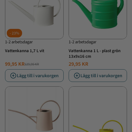
23%
1-2 arbetsdagar
1-2 arbetsdagar
Vattenkanna 1,7 L vit
Vattenkanna 1 L - plast grön
13x9x16 cm
99,95 KR
29,95 KR
129,95 KR
NORMALT
ERBJUDANDE
PRIS
PRIS
Lägg till i varukorgen
Lägg till i varukorgen