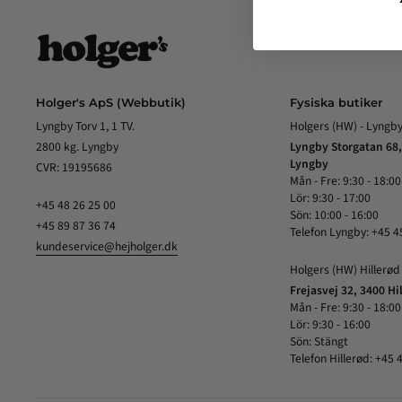
Holger's ApS (Webbutik)
Fysiska butiker
Lyngby Torv 1, 1 TV.
Holgers (HW) - Lyngb
2800 kg. Lyngby
Lyngby Storgatan 68,
Lyngby
CVR: 19195686
Mån - Fre: 9:30 - 18:00
Lör: 9:30 - 17:00
+45 48 26 25 00
Sön: 10:00 - 16:00
+45 89 87 36 74
Telefon Lyngby: +45 4
kundeservice@hejholger.dk
Holgers (HW) Hillerød
Frejasvej 32, 3400 Hi
Mån - Fre: 9:30 - 18:00
Lör: 9:30 - 16:00
Sön: Stängt
Telefon Hillerød: +45 