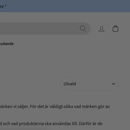
cy *
Logga in
Kundvagn
judande
Sortera
ken vi säljer. För det är väldigt olika vad märken gör av
ad och vad produkterna ska användas till. Därför är de