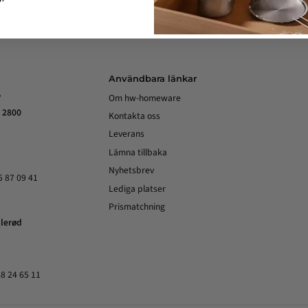
Användbara länkar
y
Om hw-homeware
 2800
Kontakta oss
Leverans
Lämna tillbaka
Nyhetsbrev
5 87 09 41
Lediga platser
Prismatchning
llerød
48 24 65 11