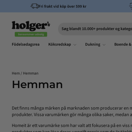
Hoppa
Fri frakt vid köp över 599 kr
till
innehållet
Søg blandt 10.000+ produkter og katego
Sök
Födelsedagsrea
Köksredskap
Dukning
Boende &
Hem
/
Hemman
Hemman
Det finns många märken på marknaden som producerar en massa 
produkter. Vissa varumärken gör många olika saker, medan and
Homeit är ett varumärke som har valt att fokusera på en viss 
produkter som kan lösa deras uppgift precis som de är tänkt