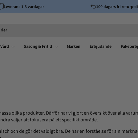
Leverans 1-3 vardagar
100 dagars fri returpoli
Pausa
bildspelet
rier
 Vård
Säsong & Fritid
Märken
Erbjudande
Paketerb
olika produkter. Därför har vi gjort en översikt över alla varumär
ra väljer att fokusera på ett specifikt område.
nisch och de gör det väldigt bra. De har en förståelse för sin markn
a.